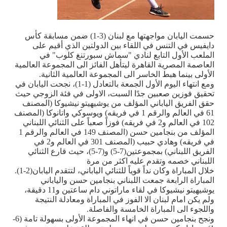
حسمت اليابان مواجهتها مع لبنان (3-1) ضمن مسابقة كأس
دايفيس في التنس في اللقاء بين الدولتين الذي أقيم على
الملعب الأول التابع لنادي "سماش سبورتنغ كلوب" في
العاصمة المصرية القاهرة ليتأهل الفائز الى المجموعة العالمية
الأولى بينما هبط الخاسر الى المجموعة العالمية الثانية
.
ومع انتهاء اليوم الأول الجمعة بالتعادل (1-1)، نجحت اليابان في
تحقيق فوزين صعبين جدًا السبت، الاولى في فئة الزوجي حيث
حقق الفريق الياباني المؤلف من يوشيهيتو نيشيوكا (المصنف
61 في العالم والرقم 1 في فريقه) ويوسوكي واتانوكا (المصنف
102 في العالم و2 في فريقه) فوزاً صعباً على الثنائي اللبناني
المؤلف من بنجامين حسن (المصنف 149 في العالم والرقم 1
في فريقه) وهادي حبيب (المصنف 301 في العالم و2 في
الفريق اللبناني) بمجموعتين(7-5) و(7-5)، حيث قارع الثنائي
اللبناني خصمه وتقدم عليه اكثر من مرة
خلال المباراة وكان نداً قوياً للثنائي الياباني، لتتقدم اليابان(2-1)
.
المباراة الرابعة جمعت اللبناني بنجامين حسن والياباني
يوشيهيتو نيشيوكا في لقاء ماراتوني دام ساعتين و11 دقيقة،
ولم يكن امام لبنان الا الفوز في المباراة ومعادلة النتيجة
واللجوء الى المباراة الخامسة والفاصلة.
ونجح بنجامين حسن في انهاء المجموعة الأولى بسهولة تامة (6-