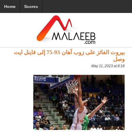
Home
Scores
بيروت الفائز على زوب آهان 93-75 إلى فاينل ايت
وصل
May 11, 2023 at 8:18