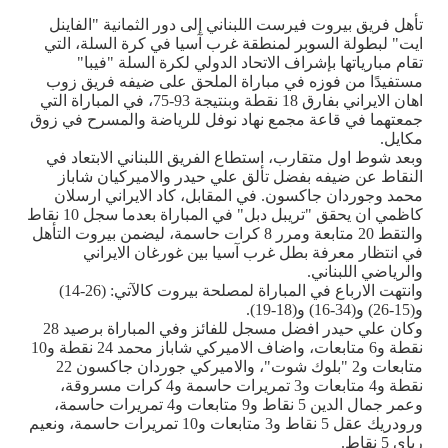
تأهل فريق بيروت فيرست اللبناني إلى دور الثمانية "الفاينل
ايت" لبطولة السوبر لمنطقة غرب آسيا في كرة السلة، التي
تقام مبارياتها بإشراف الاتحاد الدولي لكرة السلة "فيبا"
مستفيدًا من فوزه في مباراة الملحق على ضيفه فريق زوب
اهان الايراني بفارق 18 نقطة وبنتيجة 93-75، في المباراة التي
جمعتهما في قاعة مجمع نهاد نوفل للرياضة والمسرح في زوق
مكايل.
وبعد شوط اول متقارب، استطاع الفريق اللبناني الابتعاد في
النقاط عن ضيفه بفضل تألق علي حيدر والاميركيان شاباز
محمد وجوردان جاكسون. في المقابل، كاد الايراني ارسلان
كاظمي ان يحقق "تريبل دبل" في المباراة بعدما سجل 10 نقاط
والتقط 20 متابعة ومرر 8 كرات حاسمة، ليضمن بيروت التأهل
في انتظار معرفة بطل غرب آسيا بين غورغان الايراني
والرياضي اللبناني.
وانتهت الارباع في المباراة لمصلحة بيروت كالآتي: (26-14)
و(15-26) و(34-16) و(18-19).
وكان علي حيدر افضل مسجل للفائز وفي المباراة برصيد 28
نقطة و6 متابعات، واضاف الاميركي شاباز محمد 24 نقطة و10
متابعات و2 "بلوك شوت"، والاميركي جوردان جاكسون 22
نقطة و4 متابعات و3 تمريرات حاسمة و4 كرات مسروقة،
وعمر جمال الدين 5 نقاط و9 متابعات و4 تمريرات حاسمة،
ورودريك عقل 5 نقاط و3 متابعات و10 تمريرات حاسمة، ونعيم
رباي 5 نقاط.