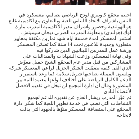
اختتم مجمّع كاونتري لودج الرياضي بصاليم، معسكره في
التنس باشراف الاتحاد اللبناني للعبة وبالتعاون مع اكاديمية غانغ
هو الهولندية وحضور واشراف مدير الاكاديمية المدرب مارك
لوك (هولندي) ومعاونة المدرب الصربي ديجان سيميتش
.
استمر المعسكر لمدة خمسة ايام شهد تمارين مكثفة بمعايير
متطورة وجديدة للاعبين تحت 14 سنة كما تضمّن المعسكر
ورشة عمل للمدربين اللبنانيين الذين شاركوا فيه
.
وفي نهاية المعسكر، وزعت الشهادات والميداليات على
المشاركين من قبل مدير عام المجمّع الشيخ جميل معوّض
الذي القى كلمة تضمّنت الشكر الجزيل لراعي المعسكر شركة
ويلسون الممثلة بصاحبها شربل سلامة كما وعد باستمرار
الدعم الكامل للرياضة على أختلاف انواعها معتمدا المعايير
المتطورة وقال ان ادارة المجمع لن تبخل في تقديم الافضل
لأعضاء النادي
.
ثم عبّر المدرب ريشار الحاج عن تقديره للدعم لجميع
النشاطات التي تصب في خدمة تطوير اللعبة كما شكر ادارة
المجمّع على استضافة المعسكر منوّهاً بالجهود التي بذلت
لانجاحه
.