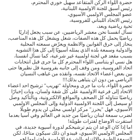
حضرة اللواء الركن المتقاعد سهيل خوري المحترم،
رئيس أسبق للجنة الاولمبية اللبنانية،
عضو المجلس الاولمبي الآسيوي،
رئيس الاتحاد اللبناني للفروسية،
تحية رياضية وبعد،
نسأل انفسنا نحن معشر الرياضيين، عن سبب يجعل إداريًا
رياضيًا يحمل كل هذه الصفات، شغل ويشغل كل هذه المناصب،
ينحاز إلى خرق القوانين والانظمة ويعرّض سمعته المحلية
والدولية وسمعة بلده الذي يمثله آسيويًا إلى كل هذا التشويه
بسبب مقعد في لجنة اولمبية غير شرعية، كما نسأل انفسنا،
هل نسي او يتناسى اللواء المحترم كل ما جرى قبل انتخابات
اتحاد الفروسية، ومن وقف إلى جانبه بفروسية قل نظيرها حتى
بين بعض اعضاء الاتحاد نفسه، وانقذه من غياهب النسيان
الرياضي من دون ان يتباهى بذلك!!!
حضرة اللواء، بات ما جرى ومحاولة "تهريب" ترشيح احد اعضاء
الاتحاد إلى فرعية الاولمبية على كل شفة ولسان، وبات إخبارًا
رياضيًا تتناوله كل الصحف والمواقع الالكترونية، وبالتأكيد وصل
او سيصل إلى اللجنة الاولمبية الدولية وإلى المجلس الاولمبي
الآسيوي، فهل "يحرز" مركز اولمبي محلي لن يدوم طويلًا
لضرب سمعة لبنان رياضيًا من جديد في العالم وفي آسيا بعدما
استقرت الاوضاع لفترات طويلة!
اما إذا كان الوعد ان يتم ترشيحكم لدورة آسيوية جديدة، في
المجلس الاولمبي الآسيوي، فيبدو ان ذلك سيكون متاحًا، لكن
السمعة الطيبة والالتزام بالشرعة الاولمبية واحترامها اهم