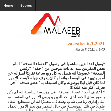
Home
Scores
zakzaket 6-3-2021
March 7, 2021 at 9:05
*يقول احد الذين ساهموا في وصول "اعضاء الصدفة" امام
بعض المقربين منه انه بات يتوجس من "خفة" "رئيس
الصدفة" خصوصًا انه يتصل به كل ربع ساعة تقريبًا لسؤاله عن
أمور بديهية في الوسط، وانه لو كان يعرف جهله لابسط الامور
لما كان قبل ابدًا بوصوله وكان استبدله بـ "عضو صدفة" أخر
يعرف أكثر منه قليلًا!!!!
* اعترف احد "اعضاء الصدفة" في مؤسسة رياضية انه لم يكن
يتصور مدى الحقد لدى احد الذين يديرون الأمور في المؤسسة،
على إداري رياضي شاب وشفاف، معتبرًا انه لن يستطيع البقاء
طويلًا في تلك المؤسسة في حال استمر من يدير الامور العمل
بكيدية واضحة "لأنني سأنبذ في بيئتي" حسبما قال!