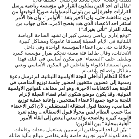
*
يقال ان احد الذين يملكون القرار في مؤسسة رياضية يرسل
القرارات جاهزة إلى من يتولى المسؤولية صوريًا لتوقيعها من
دون مناقشة حتى، وان الاخير ينفذ "الاوامر"، وان هذا الأمر
استفز احد الاعضاء الذي هدد بفضح الامر... فكان جواب من
يملك القرار "نأتي بغيرك"!
*توقع إداري رياضي رسمي كبير ان تشهد الساحة الرياضة
اللبنانية في الايام المقبلة إنقسامًا عاموديًا ومشاكل كبيرة
وخلافات حتى بين اعضاء المؤسسة الواحدة وفي داخل
الاتحادات، وقال طالما فئة معينة تتحكم بقرار مؤسسة كبيرة
وتتلطى خلف "الضعفاء" في مكون أساسي في البلد، فهذا
يعني استبعاد الاقوياء والفاعلين في المكون الأساسي ويعني
مشاكل وفضائح وإنقسام.
*خلافًا للنظام الداخلي للجنة الاولمبية اللبنانية، لم ترسل دعوة
رسمية إلى عضوين منتخبين لحضور جلسة توزيع المناصب في
اللجنة بعد الانتخابات الاخيرة، وهو امر مخالف للقوانين الاولمبية
الدولية، وقد يكون موضع شكوى امام قضاء العجلة لإلزام
اللجنة بدعوة جميع الاعضاء المنتخبين، وإعادة عملية توزيع
المناصب، وبعدها قبول استقالة المستقيلين، لأن اكبر الاعضاء
سنًا حسب النظام ليس مخولًا قبول الاستقالة... وهذه ثغرة
قانونية كبيرة وفاضحة تؤكد سعي البعض إلى ابقاء الأمور
"أهلية بمحلية" بين الفائزين!
* تبيّن ان احد الموظفين الرسميين يستعمل معدات وقاعات
تابعة للدولة لأمور تجارية خاصة وانه يتقاضى مبالغ مالية طائلة