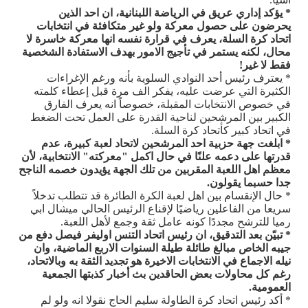
* يؤكد إداري عريق في الرياضة اللبنانية، ان احد الذين
يحرضون على حصول معركة ولو غير متكافئة في انتخابات
اتحاد كرة السلة، يعرف في قرارة نفسه انها معركة خاسرة لا
محال، لكنه يستمر في تأجيج الامور بهدف الاستفادة الشخصية
فقط لا غير!
* يعترف رئيس أحد النوادي السلوية بأنه ورغم الإغراءات
الكثيرة التي عرضت عليه، يفكر الف مرة قبل إعطاء كلمته
في خصوص الانتخابات المقبلة، خصوصاً انه يعرف الفارق
الكبير بين المرشحين لناحية القدرة على العمل تحت الضغط
في اتحاد كبير كأتحاد كرة السلة.
* ابلغت جهة حزبية احد المرشحين لاتحاد لعبة كبيرة، عدم
قدرتها على دعمه علنًا في حال اكمل "معركته" الانتخابية، لأن
معظم اهل اللعبة المقربين من تلك الجهة يؤيدون خصمه الناجح
جدا حسبما يقولون.
* حال الإنقسام بين اهل لعبة الكرة الطائرة قد تتطلب تدخلاً
سريعا من الفاعلين رياضيًا لإقناع الرئيس الحالي ميشال ابي
رميا للترشح مجددًا كونه عامل ثقة وجمع لأهل اللعبة.
* تبيّن بعد التدقيق، ان رئيس اتحاد التنس اوليفر فيصل دفع من
جيبه الخاص مبالغ طائلة طيلة السنوات الاربع الماضية، وان
نيله الاجماع في الانتخابات الاخيرة هو تجديد الثقة به وبالاتحاد،
رغم كل محاولات بعض الحاقدين بث أخبار كذبتها الجمعية
العمومية.
* أكد رئيس اتحاد كرة الطاولة سليم الحاج نقولا انه ولو لم