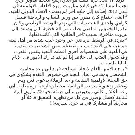
نجيم للمشاركة في قيادة مباريات دورة الالعاب الاولمبية في
لندن 2012 إضافة إلى حكم اخر لم يعتمده الاتحاد الدولي للعبة.
* الغي اجتماع كان مقرراً بين وزير الشباب والرياضة فيصل
كرامي واحدى الشخصيات التي تهتم بالوسط الرياضي وكان
مقرراً الخميس الماضي بطلب من الشخصية التي وصلت إلى
بيروت متاخرة بسبب تاخر الطائرة التي كانت تقلها.
* يتردد في الوسط الرياضي عن وجود عتب شديد من أهل لعبة
جماعية على الاتحاد بسبب تفضيله بعض الشخصيات القديمة
في اللعبة على شخصيات أخرى اعطت اللعبة بنفس القدر...
وقد يتحول العتب إلى خلاف إذا لم يتم تدارك الامور في الايام
القليلة المقبلة.
* راجع الامين العام لاتحاد السباحة فريد ابي رعد محاميه
الشخصي ومحامي اتحاد اللعبة في خصوص التقدم بشكوى في
حق اللجنة الاولمبية اللبنانية واحد الزملاء بدعوى قدح وذم
وتحقير وتشوية سمعته الرياضية محلياً وخارجياً، وسيطالب أبي
رعد باعتذار علني وبتعويض مالي قيمته نحو 200 مليون ليرة
لبنانية كعطل وضرر من كل من يظهره التحقيق فاعلاً أو
محرضاً أو مشاركاً في ما جرى تسريبه!!!