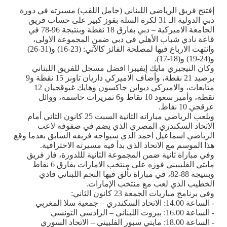
إفتتح فريق الرياضي اللبناني (حامل اللقب) مسيرته في دورة
دبي الدولية الـ 31 لكرة السلة بفوز كبير على حساب فريق
الجامعة الاميركية – دبي بفارق 18 نقطة وبنتيجة 96-78 في
قاعة نادي شباب الأهلي في دبي ضمن المجموعة الاولى،
وانتهت الارباع فيها لمصلحة الفائز كالآتي: (23-16) و(31-26)
و(24-19) و(18-17).
وكان النيجيري مايك إيفيبرا افضل مسجل للفريق اللبناني
برصيد 21 نقطة، وأضاف الاميركي داريان تاونز 15 نقطة و9
متابعات، والاميركي ديواين جاكسون وهايك غيوقجيان 12
نقطة، وأمير سعود 10 نقاط و6 تمريرات حاسمة، ووائل
عرقجي 10 نقاط
.
ويلعب الرياضي مباراته الثانية السبت 25 كانون الثاني أمام
الاتحاد السكندري المصري الذي يضم في صفوفه لاعب
الرياضي اسماعيل احمد الذي سيواجه فريقه السابق بعدما وقع
هذا الموسم مع الاتحاد الذي بدأ فيه مسيرته الاحترافية.
وفي مباراة ثانية ضمن المجموعة الثانية لللدورة، فاز فريق
مايتي الفليبيني فوزه على منتخب الامارات بفارق 6 نقاط
وبنتيجة 88-82، في مباراة تألق فيها النجم اللبناني فادي
الخطيب الذي لعب مع منتخب الإمارات.
وفي برنامج مباريات الجمعة 23 كانون الثاني:
- الساعة 14.00: الاتحاد السكندري – جمعية سلا المغربي
- الساعة 16.00: بيروت اللبناني – الرادسي التونسي
- الساعة 18.00: مايتي سبور الفلبيني – الاتحاد السوري