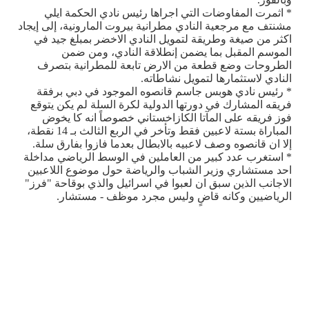
* اثمرت المفاوضات التي اجراها رئيس نادي الحكمة ايلي
مشنتف مع مرجعية النادي مطرانية بيروت المارونية، إلى إيجاد
اكثر من صيغة وطريقة لتمويل النادي الاخضر بمبلغ جيد في
الموسم المقبل بما يضمن إنطلاقة النادي، ومن ضمن
الطروحات وضع قطعة من الارض تابعة للمطرانية بتصرف
النادي لاستثمارها لتمويل نشاطاته.
* رئيس نادي هوبس جاسم قانصوه الموجود في دبي برفقة
فريقه المشارك في دورتها الدولية لكرة السلة لم يكن يتوقع
فوز فريقه على المآتا الكازاخستاني خصوصاً انه كا يخوض
المباراة بستة لاعبين فقط وتأخر في الربع الثالث بـ 14 نقطة،
إلا ان قانصوه وصف لاعبيه بالابطال بعدما فازوا بفارق سلة.
* استغرب عدد كبير من العاملين في الوسط الرياضي مداخلة
احد مستشاري وزير الشباب والرياضة حول موضوع اللاعبين
الاجانب الذين سبق ان لعبوا في اسرائيل والذي بوقاحة "فرز"
الرياضيين وكانه قاضٍ وليس مجرد موظف - مستشار.