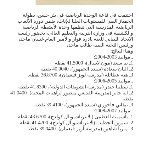
اختتمت في قاعة الوحدة الرياضية في بئر حسن، بطولة
الجمباز الفني للمستويات العليا للإناث، ضمن دورة الألعاب
الرياضية المدرسية التي تنظمها وحدة الأنشطة الرياضية
والكشفية في وزارة التربية والتعليم العالي، بحضور رئيسة
الاتحاد اللبناني للعبة نادرة فواز والأمين العام غسان ماجد،
ورئيس اللجنة الفنية طالب ماجد،
وهنا النتائج:
ـ مواليد 2003-2004:
1ـ تيا سعد (مون لاسال)، 41.5000 نقطة
2ـ اليان سعادة (سيدة الجمهور)، 40.0040 نقطة
3ـ هبة عطالله (مدرسة لويز فيغمان)، 36.8700 نقطة.
ـ مواليد 2005-2006:
1ـ سيلينا حيدر (مدرسة الشويفات الدولية)، 41.8300 نقطة
2ـ آية جابر (مدرسة القديس منصور لراهبات المحبة)، 41.0400
نقطة
3ـ تيفاني فاخوري (سيدة الجمهور)، 39.4100 نقطة.
ـ مواليد 2007-2008:
1ـ ياسمينة الغطمى (الانترناشيونال كولدج)، 43.6700 نقطة
2ـ سيرين الخطيب (الانترناشيونال كولدج)، 41.4700 نقطة
3ـ ماريا شاهين (مدرسة لويز فيغمان)، 39.0400 نقطة.