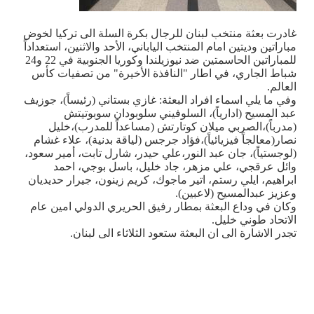
غادرت بعثة منتخب لبنان للرجال بكرة السلة الى تركيا لخوض
مباراتين وديتين امام المنتخب الياباني، الأحد والاثنين، استعداداً
للمباراتين الحاسمتين ضد نيوزيلندا وكوريا الجنوبية في 22 و24
شباط الجاري، في اطار "النافذة الأخيرة" من تصفيات كأس
العالم.
وفي ما يلي اسماء افراد البعثة: غازي بستاني (رئيساً)، جوزيف
عبد المسيح (ادارياً)، السلوفيني سلوبودان سوبوتيتش
(مدرباً)،الصربي ميلان كوتارتش (مساعداً للمدرب)،خليل
نصار(معالجاً فيزيائياً)،فؤاد جرجس (لياقة بدنية)، علاء غشام
(لوجستياً)، جان عبد النور،علي حيدر، شارل تابت، أمير سعود،
وائل عرقجي، علي مزهر، جاد خليل، باسل بوجي، احمد
ابراهيم، ايلي رستم، اتير ماجوك، كريم زينون، جيرار حديديان
وعزيز عبدالمسيح (لاعبين).
وكان في وداع البعثة بمطار رفيق الحريري الدولي امين عام
الاتحاد طوني خليل.
تجدر الاشارة الى ان البعثة ستعود الثلاثاء الى لبنان.