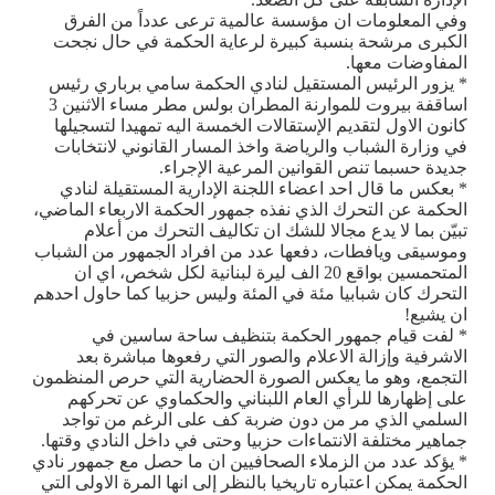
وفي المعلومات ان مؤسسة عالمية ترعى عدداً من الفرق
الكبرى مرشحة بنسبة كبيرة لرعاية الحكمة في حال نجحت
المفاوضات معها.
* يزور الرئيس المستقيل لنادي الحكمة سامي برباري رئيس
اساقفة بيروت للموارنة المطران بولس مطر مساء الاثنين 3
كانون الاول لتقديم الإستقالات الخمسة اليه تمهيدا لتسجيلها
في وزارة الشباب والرياضة واخذ المسار القانوني لانتخابات
جديدة حسبما تنص القوانين المرعية الإجراء.
* بعكس ما قال احد اعضاء اللجنة الإدارية المستقيلة لنادي
الحكمة عن التحرك الذي نفذه جمهور الحكمة الاربعاء الماضي،
تبيّن بما لا يدع مجالا للشك ان تكاليف التحرك من أعلام
وموسيقى ويافطات، دفعها عدد من افراد الجمهور من الشباب
المتحمسين بواقع 20 الف ليرة لبنانية لكل شخص، اي ان
التحرك كان شبابيا مئة في المئة وليس حزبيا كما حاول احدهم
ان يشيع!
* لفت قيام جمهور الحكمة بتنظيف ساحة ساسين في
الاشرفية وإزالة الاعلام والصور التي رفعوها مباشرة بعد
التجمع، وهو ما يعكس الصورة الحضارية التي حرص المنظمون
على إظهارها للرأي العام اللبناني والحكماوي عن تحركهم
السلمي الذي مر من دون ضربة كف على الرغم من تواجد
جماهير مختلفة الانتماءات حزبيا وحتى في داخل النادي وقتها.
* يؤكد عدد من الزملاء الصحافيين ان ما حصل مع جمهور نادي
الحكمة يمكن اعتباره تاريخيا بالنظر إلى انها المرة الاولى التي