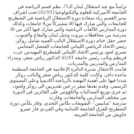
تزامناً مع عيد استقلال لبنان الـ75، نظم قسم الرياضة في
الجامعة الأميركية للعلوم والتكنولوجيا (
AUST
) تحت اشراف
مدير القسم زياد سعادة دورة الاستقلال الرياضية في الشطرنج
للجامعات والتي شارك فيها 40 مشتركاً من8 جامعات وكذلك
دورة المدارس للألعاب الرياضية والتي شارك فيها أكثر من 30
مدرسة من محافظات بيروت وجبل لبنان والبقاع والجنوب.
حضر حفل ختام دورة الاستقلال النائب العميد شامل روكز،
رئيس الاتحاد الرياضي اللبناني للجامعات القنصل المحامي
نصري لحود ورئيس الاتحاد اللبناني للشطرنج المهندس عزت
قريطم ونائب رئيس جامعة
AUST
الدكتور رياض صقر، ومدراء
المدارس والمدربين والمدربات.
قدّمت الاحتفال مديرة الدائرة الإعلامية في الجامعة المنظمة
ماجدة داغر، وكانت كلمة للدكتور رياض صقر والنائب روكز
شددا فيها على أهمية النهضة بالرياضة أكاديمياً وعلى المستوى
الرسمي. وقدم بعدها صقر درعين تقديريين الى روكز ولحود،
ثم جرى توزيع الميداليات والكؤوس على الفائزين في الدورة
من مختلف المدارس والجامعات، وفازت
مدرسة "سابيس"- الشويفات بكأس التحدي. وفاز بكأس دورة
الشطرنج للفرق الجامعة اللبنانية وفي الفردي فاز عمرو
جاويش من الجامعة العربية.