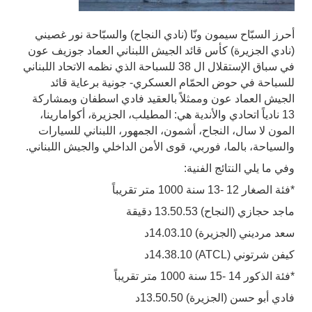
أحرز السبّاح سيمون ونّا (نادي النجاح) والسبّاحة نور غصيني
(نادي الجزيرة) كأس قائد الجيش اللبناني العماد جوزيف عون
في سباق الإستقلال ال 38 للسباحة الذي نظمه الاتحاد اللبناني
للسباحة في حوض الحمّام العسكري- جونية برعاية قائد
الجيش العماد عون وممثلاً بالعقيد فادي اسطفان وبمشاركة
13 نادياً اتحادي والأندية هي: المطيلب، الجزيرة، أكوامارينا،
المون لا سال، النجاح، أشمون، الجمهور، اللبناني للسيارات
والسياحة، بالما، فوربي، قوى الأمن الداخلي والجيش اللبناني.
وفي ما يلي النتائج الفنية:
*فئة الصغار 12 -13 سنة 1000 متر تقريباً
ماجد حجازي (النجاح) 13.50.53 دقيقة
سعد مرديني (الجزيرة) 14.03.10د
كيفن شرتوني (ATCL) 14.38.10د
*فئة الذكور 14 -15 سنة 1000 متر تقريباً
فادي أبو حسن (الجزيرة) 13.50.50د