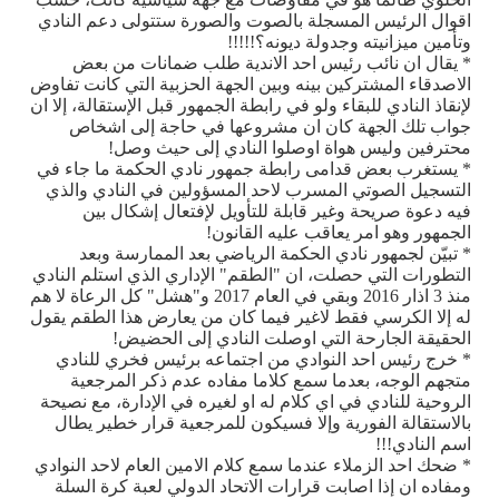
اقوال الرئيس المسجلة بالصوت والصورة ستتولى دعم النادي
وتأمين ميزانيته وجدولة ديونه؟!!!!!
* يقال ان نائب رئيس احد الاندية طلب ضمانات من بعض
الاصدقاء المشتركين بينه وبين الجهة الحزبية التي كانت تفاوض
لإنقاذ النادي للبقاء ولو في رابطة الجمهور قبل الإستقالة، إلا ان
جواب تلك الجهة كان ان مشروعها في حاجة إلى اشخاص
محترفين وليس هواة اوصلوا النادي إلى حيث وصل!
* يستغرب بعض قدامى رابطة جمهور نادي الحكمة ما جاء في
التسجيل الصوتي المسرب لاحد المسؤولين في النادي والذي
فيه دعوة صريحة وغير قابلة للتأويل لإفتعال إشكال بين
الجمهور وهو امر يعاقب عليه القانون!
* تبيّن لجمهور نادي الحكمة الرياضي بعد الممارسة وبعد
التطورات التي حصلت، ان "الطقم" الإداري الذي استلم النادي
منذ 3 اذار 2016 وبقي في العام 2017 و"هشل" كل الرعاة لا هم
له إلا الكرسي فقط لاغير فيما كان من يعارض هذا الطقم يقول
الحقيقة الجارحة التي اوصلت النادي إلى الحضيض!
* خرج رئيس احد النوادي من اجتماعه برئيس فخري للنادي
متجهم الوجه، بعدما سمع كلاما مفاده عدم ذكر المرجعية
الروحية للنادي في اي كلام له او لغيره في الإدارة، مع نصيحة
بالاستقالة الفورية وإلا فسيكون للمرجعية قرار خطير يطال
اسم النادي!!!
* ضحك احد الزملاء عندما سمع كلام الامين العام لاحد النوادي
ومفاده ان إذا اصابت قرارات الاتحاد الدولي لعبة كرة السلة