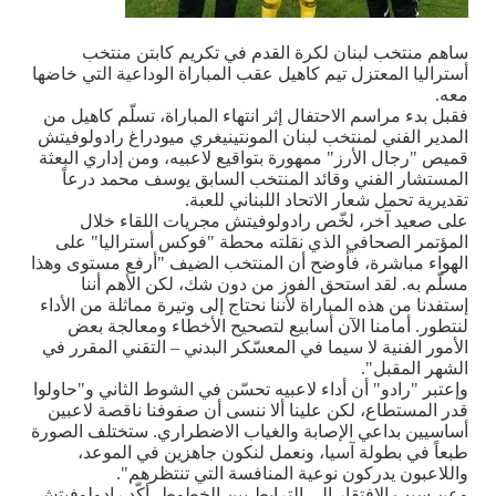
ساهم منتخب لبنان لكرة القدم في تكريم كابتن منتخب
أستراليا المعتزل تيم كاهيل عقب المباراة الوداعية التي خاضها
معه.
فقبل بدء مراسم الاحتفال إثر انتهاء المباراة، تسلّم كاهيل من
المدير الفني لمنتخب لبنان المونتينيغري ميودراغ رادولوفيتش
قميص "رجال الأرز" ممهورة بتواقيع لاعبيه، ومن إداري البعثة
المستشار الفني وقائد المنتخب السابق يوسف محمد درعاً
تقديرية تحمل شعار الاتحاد اللبناني للعبة.
على صعيد آخر، لخّص رادولوفيتش مجريات اللقاء خلال
المؤتمر الصحافي الذي نقلته محطة "فوكس أستراليا" على
الهواء مباشرة، فأوضح أن المنتخب الضيف "أرفع مستوى وهذا
مسلّم به. لقد استحق الفوز من دون شك، لكن الأهم أننا
إستفدنا من هذه المباراة لأننا نحتاج إلى وتيرة مماثلة من الأداء
لنتطور. أمامنا الآن أسابيع لتصحيح الأخطاء ومعالجة بعض
الأمور الفنية لا سيما في المعسّكر البدني – التقني المقرر في
الشهر المقبل".
وإعتبر "رادو" أن أداء لاعبيه تحسّن في الشوط الثاني و"حاولوا
قدر المستطاع، لكن علينا ألا ننسى أن صفوفنا ناقصة لاعبين
أساسيين بداعي الإصابة والغياب الاضطراري. ستختلف الصورة
طبعاً في بطولة آسيا، ونعمل لنكون جاهزين في الموعد،
واللاعبون يدركون نوعية المنافسة التي تنتظرهم".
وعن سبب الافتقار إلى الترابط بين الخطوط، أكّد رادولوفيتش