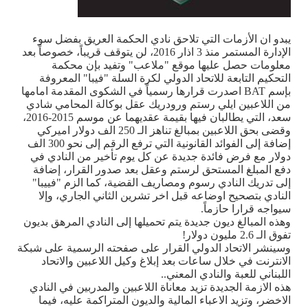
يبدو ان الأزمات التي تلاحق نادي الحكمة العريق بفضل سوء
الإدارة المستمر منذ 3 اذار 2016، لن يتوقف قريباً، خصوصاً بعد
معلومات حصل عليها موقع "ملاعب" وتفيد بإن محكمة
التحكيم التابعة للاتحاد الدولي لكرة السلة "فيبا" المعروفة
بإسم BAT اصدرت قرارها رسمياً في الشكوى المقدمة امامها
من اللاعبين ايلي رستم ورودريك عقل بوكالة المحامي شادي
سعد، التي يطالبان فيها بقيمة عقديهما عن موسم 2015-2016،
وقضى بحق اللاعبين بمبالغ تناهز الـ 250 الف دولار اميركي
إضافة إلى الفوائد القانونية التي ترفع الرقم إلى نحو 300 الف
دولار مع فرض فائدة جديدة عن كل يوم تأخير من النادي في
دفع المبلغ المستحق لرستم وعقل بعد صدور القرار، إضافة
إلى تدريك النادي رسوم ومصاريف القضية، كما الزم "فييبا"
النادي بتصحيح اوضاعه قبل اخر تشرين الثاني الجاري، وإلا
سيواجه قرارا حازماً.
وهذه المبالغ ديون جديدة يتم تحميلها إلى النادي المرهق بديون
تفوق الـ 2.6 مليون دولار!
وسينشر الاتحاد الدولي القرار على صفحته الرسمية على شبكة
الانترنت في خلال ساعات بعد إبلاغ وكيل اللاعبين والاتحاد
اللبناني للعبة والنادي المعني..
هذه الازمة الجديدة تزيد معاناة اللاعبين والمدربين في النادي
الاخضر، وتزيد الاعباء المالية والديون المتراكمة عليه، فيما