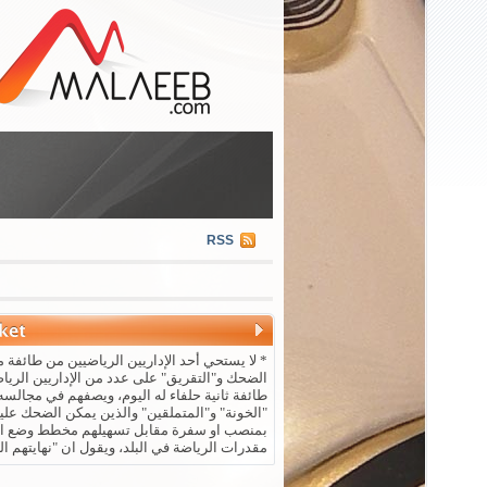
RSS
* لا يستحي أحد الإداريين الرياضيين من طائفة م
الضحك و"التقريق" على عدد من الإداريين الريا
طائفة ثانية حلفاء له اليوم، ويصفهم في مجالسه 
"الخونة" و"المتملقين" والذين يمكن الضحك علي
بمنصب او سفرة مقابل تسهيلهم مخطط وضع ال
مقدرات الرياضة في البلد، ويقول ان "نهايتهم ال