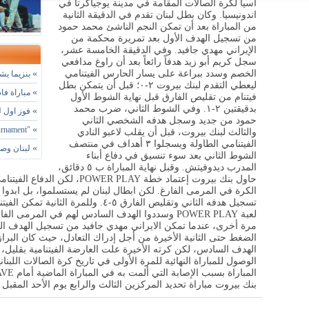
آسيا لكرة الصالات المقامة في مدينة يوجياكرتا في
اندونيسيا. وكان بطل لبنان تقدم في الدقيقة الثانية
من المباراة بعد أن تمكن النجم الناشئ محمد حمود
من تسجيل الهدف الأول بعد تمريرة محكمة من
الإيراني مهدي جافيد. وفي الدقيقة الخامسة عشر،
سجل كريم أبو زيد هدفاً رائعاً بعد أن راوغ مدافعي
الخصم وسدد ببراعة على يسار الحارس الفيتنامي
»
بنزيما يشي
ليعطي التقدم لبنك بيروت ٢-٠؛ قبل أن يتمكن بطل
»
مباراة فا
فيتنام من تقليص الفارق قبل نهاية الشوط الأول
بدقيقتين ٢-١. وفي الشوط الثاني، ضرب محمد
»
فوز اول لسيدات BFA في ب
حمود من جديد وسجل هدفه الشخصي الثاني
»
"Summer Football Tournament" في نسختها الـ 15
والثالث لبنك بيروت، قبل أن يقلب لاعبو النادي
الفيتنامي الطاولة ويسجلوا ٣ أهداف في منتصف
»
لبنان وصي
الشوط الثاني بعد سوء تنسيق في دفاع أبناء
المدرب ديدوفيتش. وقبل نهاية المباراة ب ٥ دقائق،
حاول بنك بيروت إعتماد خطة  PLAY
الكرة في المرمى الفارغ. لكن ابطال لبنان لم يستسلموا، بل ابدوا إ
تسجيل هدفه الثاني وتقليص الفارق ٥-٤. ول
لعبة POWER PLAY وسددوا الهدف السادس لهم في المرم
مرة أخرى، عندما تمكن الايراني مهدي جافيد من تسجيل الهدف ال
الضغط حتى الثانية الأخيرة من أجل إدراك التعادل، حيث كان البرازي
الهدف السادس، لكن كرته الأخيرة علت العارضة الفيتنامية بقليل، 
الوصول للمباراة النهائية للمرة الأولى في تاريخ كرة الصالات اللب
بنك بيروت مباراة تحديد المركزين الثالث والرابع يوم الأحد المقبل عند الساعة ١١ صباحا