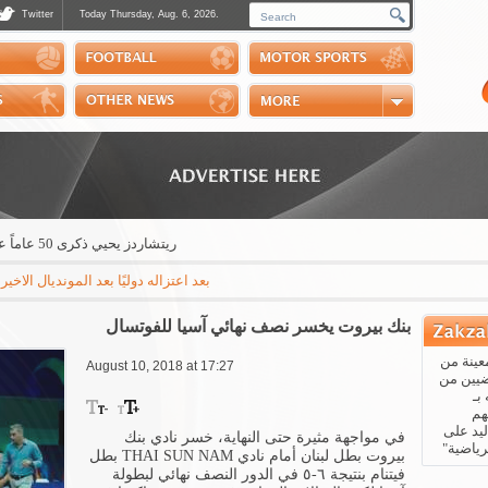
Twitter
Today Thursday, Aug. 6, 2026.
Photos
Sports Channel
Polls
Scores
Handball
Horse Riding
ريتشاردز يحيي ذكرى 50 عاماً على تنظيم رالي الكويت
بعد اعتزاله دوليًا بعد المونديال الاخير الب
بنك بيروت يخسر نصف نهائي آسيا للفوتسال
عينة من
August 10, 2018 at 17:27
ضيين من
بـ
هم
يد على
في مواجهة مثيرة حتى النهاية، خسر نادي بنك
رياضية"
بيروت بطل لبنان أمام نادي THAI SUN NAM بطل
فيتنام بنتيجة ٦-٥ في الدور النصف نهائي لبطولة