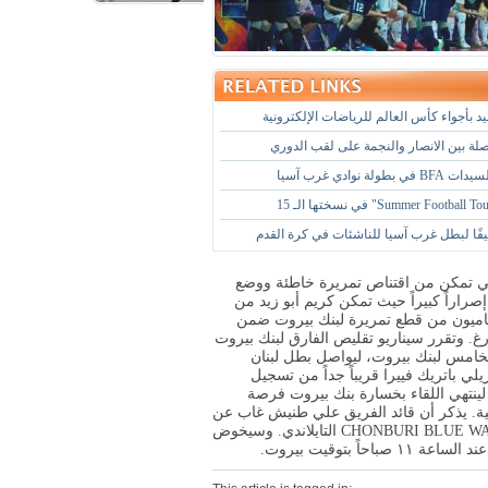
د بأجواء كأس العالم للرياضات الإلكترونية
صلة بين الانصار والنجمة على لقب الدوري
طولة نوادي غرب آسيا
فًا لبطل غرب آسيا للناشئات في كرة القدم
POWER، لكن الدفاع الفيتنامي تمكن من اقتناص تمريرة خاطئة ووضع
صراراً كبيراً حيث تمكن كريم أبو زيد من
لمرة الثانية تمكن الفيتناميون من قطع تمريرة لبنك بيروت ضمن
ى الفارغ. وتقرر سيناريو تقليص الفارق لبنك بيروت
خامس لبنك بيروت، ليواصل بطل لبنان
لي باتريك فييرا قريباً جداً من تسجيل
لينتهي اللقاء بخسارة بنك بيروت فرصة
نانية. يذكر أن قائد الفريق علي طنيش غاب عن
المباراة بسبب الإصابة التي ألمت به في المباراة الماضية أمام CHONBURI BLUE WAVE التايلاندي. وسيخوض
ً بتوقيت بيروت.