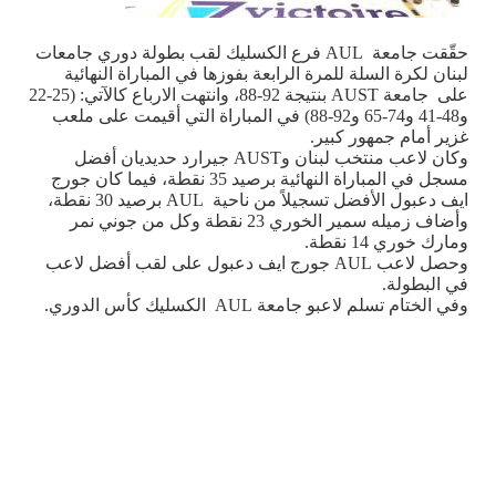
حقّقت جامعة
AUL
فرع الكسليك لقب بطولة دوري جامعات
لبنان لكرة السلة للمرة الرابعة بفوزها في المباراة النهائية
على جامعة
AUST
بنتيجة 92-88، وانتهت الارباع كالآتي: (25-22
و48-41 و74-65 و92-88) في المباراة التي أقيمت على ملعب
غزير أمام جمهور كبير.
وكان لاعب منتخب لبنان و
AUST
جيرارد حديديان أفضل
مسجل في المباراة النهائية برصيد 35 نقطة، فيما كان جورج
ايف دعبول الأفضل تسجيلاً من ناحية
AUL
برصيد 30 نقطة،
وأضاف زميله سمير الخوري 23 نقطة وكل من جوني نمر
ومارك خوري 14 نقطة.
وحصل لاعب
AUL
جورج ايف دعبول على لقب أفضل لاعب
في البطولة.
وفي الختام تسلم لاعبو جامعة
AUL
الكسليك كأس الدوري.