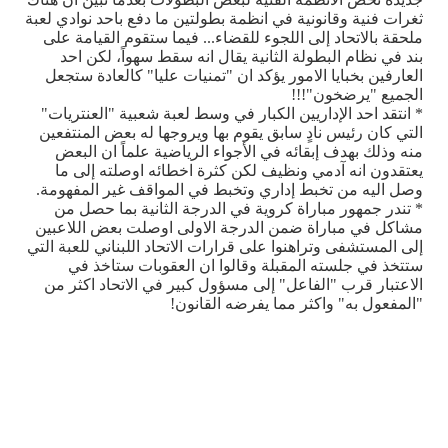
ثغرات فنية وقانونية في انظمة بطولتين ما دفع باحد نوادي لعبة
ملحقة بالاتحاد إلى اللجوء للقضاء... فيما ستقوم القيامة على
بند في نظام البطولة الثانية يقال انه سقط سهواً، لكن احد
العارفين بخبايا الامور يؤكد ان "تمنيات عليا" كالعادة ستجعل
الجميع "يرضخون"!!!
* انتقد احد الإداريين الكبار في وسط لعبة شعبية "العنتريات"
التي كان رئيس نادٍ سابق يقوم بها ويروجها له بعض المنتفعين
منه وذلك بهدف إبقائه في الأجواء الرياضية علماً ان البعض
يعتقدون انه آدمي ونظيف لكن كثرة اخطائه اوصلته إلى ما
وصل اليه من تخبط إداري وتخبط في المواقف غير المفهومة.
* تندر جمهور مباراة كروية في الدرجة الثانية بما حصل من
مشاكل في مباراة ضمن الدرجة الاولى اوصلت بعض اللاعبين
إلى المستشفى وتراهنوا على قرارات الاتحاد اللبناني للعبة التي
ستتخذ في جلسته المقبلة وقالوا ان العقوبات ستاخذ في
الاعتبار قرب "الفاعل" إلى مسؤول كبير في الاتحاد اكثر من
"المفعول به" واكثر مما يفرضه القانون!