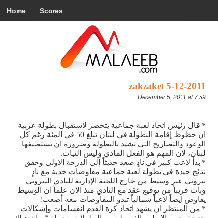
Home
Scores
zakzaket 5-12-2011
December 5, 2011 at 7:59
* قال رئيس اتحاد لعبة جماعية يتحضر لاستقبال بطولة عربية
ان حظوظ إقامة البطولة في لبنان تبلغ 50 في المئة رغم كل
الوعود والتصاريح التي تشيد بالبطولة وضرورة ان يستضيفها
لبنان، لان المهم هو الفعل المادي وليس النيات.
* بدأ لاعب كبير في نادٍ صعد حديثاً إلى الدرجة الاولى وحقق
نتائج جيدة في بطولة لعبة جماعية مفاوضات جدية مع نادٍ
بيروتي عبر وسيط من خارج اللجنة الإدارية للنادي البيروتي
وبات قريباً من توقيع عقد مع النادي منذ الان علماً ان الوسيط
يفاوض ايضاً لاعباً شمالياً تبدو المفاوضات معه أصعب!
* من المنتظر ان يشهد اتحاد كرة القدم انقسامات وإشكالات
جديدة تخص الانظمة الفنية لبعض البطولات بعدما تبيّن ان هناك