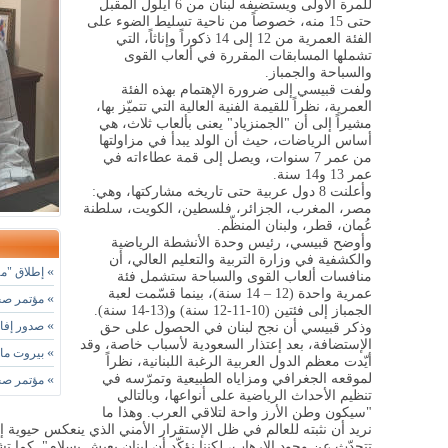
للمرة الأولى ويستضيفه لبنان من 6 أيلول المقبل
حتى 15 منه، خصوصاً من ناحية تسليط الضوء على
الفئة العمرية من 12 إلى 14 ذكوراً وإناثاً، التي
تشملها المسابقات المقررة في ألعاب القوى
والسباحة والجمباز.
ولفت قبيسي إلى ضرورة الإهتمام بهذه الفئة
العمرية، نظراً للقيمة الفنية العالية التي تتميّز بها،
مشيراً إلى أن "الجمنزياد" يعنى بألعاب ثلاث، هي
أساس الرياضات، حيث أن الولد يبدأ في مزاولتها
من عمر 7 سنوات، ويصل إلى قمة عطاءاته في
عمر 13 و14 سنة.
وأعلنت 8 دول عربية حتى تاريخه مشاركتها، وهي:
مصر، المغرب، الجزائر، فلسطين، الكويت، سلطنة
عُمان، قطر، ولبنان المنظّم
.
وأوضح قبيسي، رئيس وحدة الأنشطة الرياضية
والكشفية في وزارة التربية والتعليم العالي، أن
»
إطلاق "مه
منافسات ألعاب القوى والسباحة ستشمل فئة
عمرية واحدة (12 – 14 سنة)، بينما قسّمت لعبة
»
مؤتمر صحا
الجمباز إلى فئتين (10-11-12 سنة) و(13-14 سنة).
»
صدور إفادة
وذكر قبيسي أن نجح لبنان في الحصول على حق
الإستضافة، بعد إعتذار السعودية لأسباب خاصة، وقد
»
بيروت مارا
أيّدت معظم الدول العربية الرغبة اللبنانية، نظراً
لموقعه الجغرافي ومزاياه الطبيعية وتمرّسه في
»
مؤتمر صحا
تنظيم الأحداث الرياضية على أنواعها، وبالتالي
"سيكون وطن الأرز واحة لتلاقي العرب. وهذا ما
نريد أن نثبته للعالم في ظل الإستقرار الأمني الذي ينعكس حيوية إ
تتحدّث عن وجود الإرهاب، لكننا نؤكّد أن لبنان يعيش بسلام". كما ت