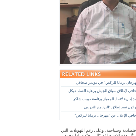
رجان برمانا للركض" في مؤتمر صحافي
في لإطلاق سباق الجيش برعاية العماد هيكل
 إدارية لاتحاد الجمباز برئاسة جودت شاكر
تون تعيد إطلاق "البرنامج التدريبي
في للإعلان عن "مهرجان برمانا للركض"
قتصادية وسياحية، وعلى رغم التهويلات التي
شكّل هذه الإستضافة "التي جنّدت لها وحدة