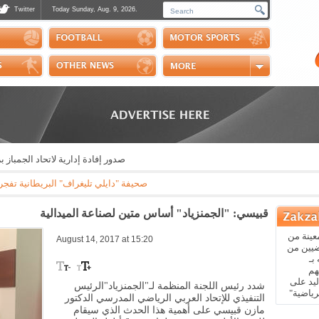
Twitter
Today Sunday, Aug. 9, 2026.
Photos
Sports Channel
Polls
Scores
Handball
Horse Riding
صدور إفادة إدارية لاتحاد الجمباز برئا
صحيفة "دايلي تليغراف" البريطانية تفجر فضيحة
قبيسي: "الجمنزياد" أساس متين لصناعة الميدالية
عينة من
August 14, 2017 at 15:20
ضيين من
بـ
هم
يد على
شدد رئيس اللجنة المنظمة لـ"الجمنزياد"الرئيس
رياضية"
التنفيذي للإتحاد العربي الرياضي المدرسي الدكتور
مازن قبيسي على أهمية هذا الحدث الذي سيقام