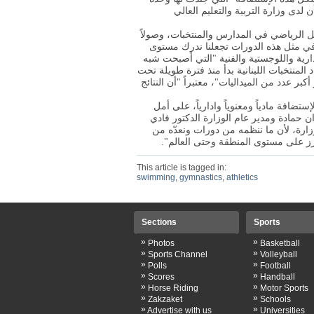
 لدى وزارة التربية والتعليم العالي
ل الرياضي في المدارس والمنتخبات، وصولاً
 في مثل هذه الدورات تجعلنا ندرك مستوى
لإدارية واللوجستية والفنية "التي أصبحت شبه
 المنتخبات اللبنانية بدأ منذ فترة طويلة تحت
ر عدد من الميداليات"، معتبراً "أن النتائج
تضافة مادياً ومعنوياً وادارياً، على أمل
وان حمادة ومدير عام الوزارة الدكتور فادي
وزارة، لأن ما ننظمه من دورات ونعدّه من
رز على مستوى المنطقة وحتى العالم".
This article is tagged in:
swimming
,
gymnastics
,
athletics
Sections
Sports
»
»
Photos
Basketball
»
»
Sports Channel
Volleyball
»
»
Polls
Football
»
»
Scores
Handball
»
»
Horse Riding
Motor Sports
»
»
Zakzaket
Schools
»
»
Advertise with us
Universities