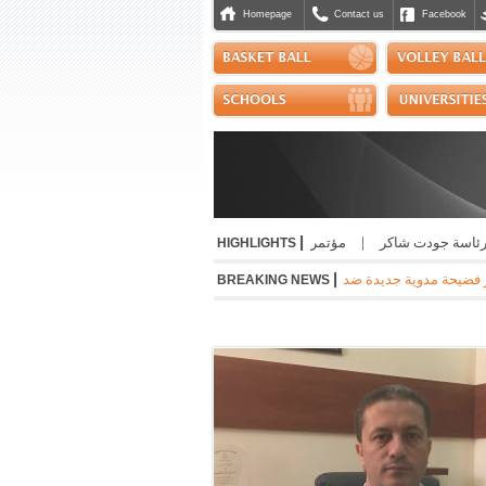
Homepage
Contact us
Facebook
|
سة جودت شاكر
|
مؤتمر صحافي لإطلاق سباق الجيش برعاية العماد هيكل
|
نتائج
HIGHLIGHTS
|
 مدوية جديدة ضد رئيس "فيفا" جياني اينفانتينو وتقول ان إمرأة كانت على علاقة به خلال
BREAKING NEWS