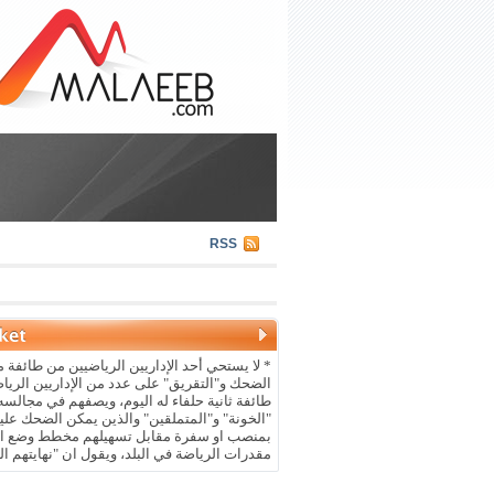
RSS
* لا يستحي أحد الإداريين الرياضيين من طائفة م
الضحك و"التقريق" على عدد من الإداريين الريا
طائفة ثانية حلفاء له اليوم، ويصفهم في مجالسه 
"الخونة" و"المتملقين" والذين يمكن الضحك علي
بمنصب او سفرة مقابل تسهيلهم مخطط وضع ال
مقدرات الرياضة في البلد، ويقول ان "نهايتهم ال