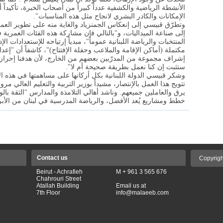
الأنشطة الرياضية والكشفية عدداً كبيراً من أصحاب الخبرة، تأكيداً أن
الإمكانات والكادر البشري لانجاح مثل هذه المناسبات".
وتطرّق قبيسي إلى إنعكاس الجمنزياد والغاية منه على تطوير العم
إلى صناعة الميداليات، و"بالتالي فإن مشاركة هذه الفئات العمرية
المنتخبات والرياضة اللبنانية عموماً"، مبدياً إرتياحه للإستعدادات ا
مكتملة (أماكن الإقامة والملاعب وحفلة الإفتتاح)"، كاشفاً أن "إعداد
إشراف مجموعة من المدرّبين بعضهم من الخارج، لأن هدفنا إحراز أكب
ستثبت إن كنا نعمل بطريقة صحيحة أم لا".
وشكر قبيسي الدولة اللبنانية بكل أركانها على مساهمتها في هذه الإس
تتويج هذا العمل بالإنتصار، مشيداً بوزير التربية والتعليم العالي مر
يرق والعاملين جميعهم. وناشد أهالي التلامذة والمدارس "الثقة بال
خطط ومشاريع يُعد الأفضل، والرياضة المدرسية في لبنان من الأب
Contact us
Copyrigh
Beirut - Achrafieh
M + 961 3 565 676
Chahrouri Street
Atallah Building
Email us at
7th Floor
info@malaeeb.com