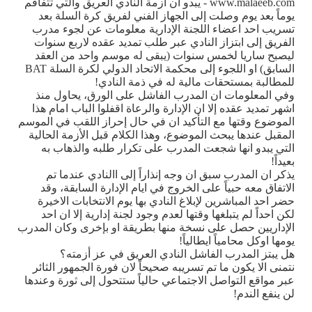
www.malaeeb.com - يبدو ان ازمة النادي العريق والتي تتفاقم
يوماً بعد يوم وصلت إلى الجهاز الفني لفريق كرة السلة بعد
تسريب احد اعضاء اللجنة الإدارية معلومات عن لجوء مدرب
الفريق إلى ابتزاز النادي عبر طلب تمديد عقده لاربع سنوات
ليصبح ساريا لخمس سنوات (يبقى له موسم واحد من العقد
السابق) او اللجوء إلى محكمة الاتحاد الدولي لكرة السلة BAT
للمطالبة بمستحقات مالية له في ذمة النادي!
وفي المعلومات ان المدرب الفاشل على الورق، يحاول منذ
اشهر تمديد عقده إلا ان الإدارة والرعاة اقفلوا الباب امام هذا
الموضوع وقتها مع التأكيد ان في حال إحراز اللقب في الموسم
المقبل عندها يبحث الموضوع، وهذا الكلام قبل الأزمة الحالية
التي يبدو انها شجعت المدرب على تكرار طلبه والذهاب به
بعيداً!
يذكر ان المدرب سبق ان وجه إنذاراً إلى االنادي عندما تم
الاتفاق معه حبياً على الخروج في ايام الإدارة السابقة، وقد
حضر احد المباشرين لإبلاغ النادي بها يوم الانتخابات الاخيرة
لكن احداً لم يتبلغها وقتها لعدم وجود لجنة إدارية إلا ان احد
الإداريين حصل على نسخة منها بطريقة او بإخرى وكان المدرب
يومها اوكل محامياً ايطالياً!
هل يبتز المدرب الفاشل النادي العريق في عز أزمته؟
نتمنى الا يكون ما تم تسريبه صحيحاً لان فورة الجمهور الثائر
عبر مواقع التواصل الاجتماعي حالياً ستتحول إلى ثورة وعندها
لن ينفع الندم!