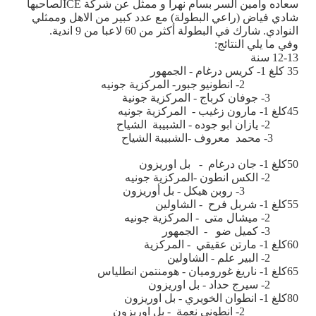
سعاده وامين السر بسام نهرا و ممثل عن شركة
ICE
لصاحبها
شادي فياض (راعي البطولة) مع عدد كبير من الاهل وممثلي
النوادي. شارك في البطولة أكثر من 60 لاعبا من 9 اندية.
وفي ما يلي النتائج:
12-13 سنة
35 كلغ 1- كريس درغام - الجمهور
2- انطونيو جبور- المركزية جونيه
3- جوفان كرباج - المركزية جونية
45كلغ 1- مارون زغيب - المركزية جونيه
2- يازان ابو جوده - الشبيبة الشياح
3- محمد معروف -الشبيبة الشياح
50كلغ 1- جان درغام - بل اوريزون
2- الكس انطون -المركزية جونيه
3- روبن هيكل - بل أوريزون
55كلغ 1- شربل فرح - الشاولين
2- ميشال متى - المركزية جونيه
3- كميل ضو - الجمهور
60كلغ 1- مارتن عقيقي - المركزية
2- البير علم - الشاولين
65كلغ 1- ناريغ غوروميان - هومنتمن انطلياس
2- سيرج حداد - بل اوريزون
80كلغ 1- انطوان الخويري - بل اوريزون
2- انطوني نعمة - بل اوريزون