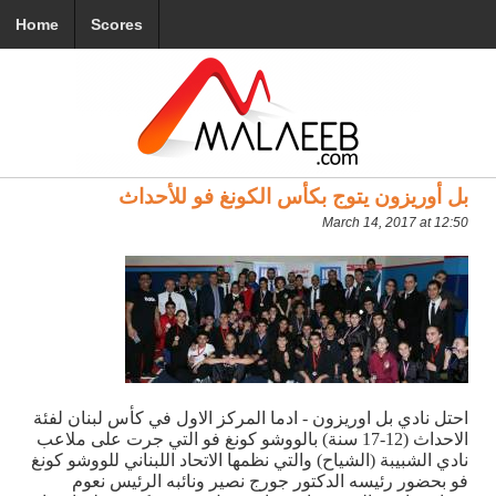
Home
Scores
بل أوريزون يتوج بكأس الكونغ فو للأحداث
March 14, 2017 at 12:50
احتل نادي بل اوريزون - ادما المركز الاول في كأس لبنان لفئة
الاحداث (12-17 سنة) بالووشو كونغ فو التي جرت على ملاعب
نادي الشبيبة (الشياح) والتي نظمها الاتحاد اللبناني للووشو كونغ
فو بحضور رئيسه الدكتور جورج نصير ونائبه الرئيس نعوم