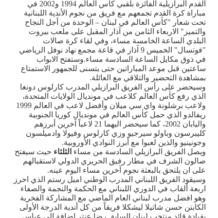
القدم البرازيلية الفائزة بلقبي كأس العالم 1994 و2002 في
مباراة كرة القدم تجمعهم مع فريق من نجوم الأندية اللبنانية
تحت شعار "كأس العالم في لبنان – الوحدة من أجل النجاح
والتميز" الاربعاء الثامن من آذار المقبل على ملعب بيروت
البلدي الساعة الخامسة مساء، وفي لقاء كرة صالات
"فوتسال" الخميس 9 آذار في قاعة مجمع نهاد نوفل الرياضي
في ذوق مكايل الساعة السادسة مساء.وستفتح الابواب
ساعتين قبل موعد المباراتين حتى يتسنى للجمهور الاستمتاع
بمشاهدة التحضير والتلاقي مع العائلة.
وسيحضر على رأس الفريق البرازيلي المدرب كارلوس دونغا
الذي رفع كأس العالم كلاعب في مونديال الولايات المتحدة،
ولاعب برشلونة واي سي ميلان وأفضل لاعب في العالم 1999
ريفالدو الذي حمل كأس العالم في مونديال كوريا الجنوبية
واليابان 2002، كما سيحضر اليهما 21 لاعباً آخرين أبرزهم
كليبرسون وباولو سيرجيو وزي كارلوس وفيولا وادميلسون
وجونينيو والذين لعبوا مع أبرز النوادي الأوروبية.
ويصل الفريق البرازيلي السادسة من مساء
الثلثاء
حيث سيفتح
صالون الشرف في مطار رفيق الحريري الدولي لاستقبالهم
على ان يلتحق بالبعثة نجوم آخرين مساء اليوم عينه.
وسيقود الفريق اللبناني المدرب الوطني اميل رستم الذي احرز
اربعة ألقاب في الدوري اللبناني مع الحكمة والنجمة والصفاء
وهو افضل مدرب لبناني العام الماضي مع المشاركة الفخرية
الكابتن حسن شاتيلا ليشكلا فريقاً من كل أندية الدرجة الأولى
بقيادة قائد منتخب لبنان السابق رضا عنتر إضافة الى عباس