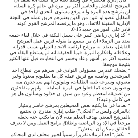
المرشح الفاشل والخاسر أكثر من مرة في عالم كرة السلة،
لن يترشح هذه المرة وانه يرفع مستوى التحدي ليأخذ في
المقابل عضو او اثنين من الذين يعتبرهم فريق عمله في اللجنة
الإدارية المقبلة للاتحاد، وهو ما يرفضه المرشح القوي كونه
قادر على الفوز من جديد 15-0.
* أكد إداري رياضي كبير على سبيل النكتة في خلال لقاء جمعه
بعدد من الزملاء ان من يسمع ما يقوله فريق عمل المرشح
الفاشل، يعتقد انه مرشح لرئاسة الاتحاد الدولي بسبب قدراته
وعلاقاته وافكاره النيرة، فيما الحقيقة انه لم يستطع البقاء في
منصبه اكثر من أشهر وعاد وخسر في انتخابات قبل عنها الكثير
بنتيجة موجعة!
* يضحك عدد من مسؤولي النوادي في سرهم من انبطاح احد
المرشحين وتأمينه مع فريق عمله كل ما يطلبونه معنوياً وغير
معنوي، وسرعة تلبية الطلبات، ويقولون انهم سيأخذون منه
ويصوتون ضده كما فعلوا في المرة السابقة... وانهم متفاجئون
من تصديقه لمعظم وعود من سبق ان خذلوه ويسألون هل هو
في كامل وعيه؟!
* بعدما قرأ ما يكتبه بعض المحيطين بمرشح خاسر بإمتياز
(بالقرائن وليس بـ "الحكي") طلب إداري متدرج ان يجتمع
بالمرشح المعني بهدف التعلم منه، لأن ما يكتب عنه يجعله
مرجعاً في الإدارة الرياضية وإطلاق برامج العمل ومن لا يعرف
الحقائق ممكن أن "ينغش"!
* "نكش" احد الزملاء تقريراً رسمياً لخبير محلف لدى المحاكم