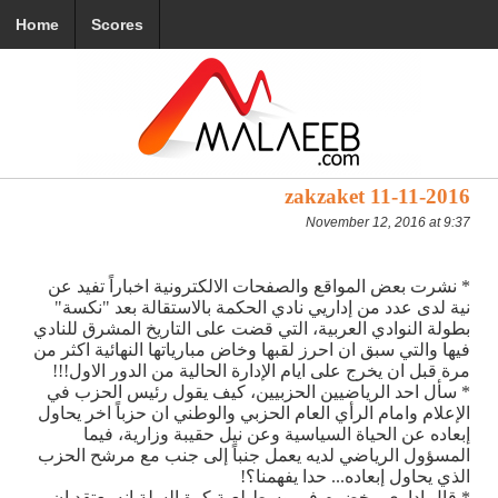
Home
Scores
zakzaket 11-11-2016
November 12, 2016 at 9:37
* نشرت بعض المواقع والصفحات الالكترونية اخباراً تفيد عن
نية لدى عدد من إداريي نادي الحكمة بالاستقالة بعد "نكسة"
بطولة النوادي العربية، التي قضت على التاريخ المشرق للنادي
فيها والتي سبق ان احرز لقبها وخاض مبارياتها النهائية اكثر من
مرة قبل ان يخرج على ايام الإدارة الحالية من الدور الاول!!!
* سأل احد الرياضيين الحزبيين، كيف يقول رئيس الحزب في
الإعلام وامام الرأي العام الحزبي والوطني ان حزباً اخر يحاول
إبعاده عن الحياة السياسية وعن نيل حقيبة وزارية، فيما
المسؤول الرياضي لديه يعمل جنباً إلى جنب مع مرشح الحزب
الذي يحاول إبعاده... حدا يفهمنا؟!
* قال إداري مخضرم في وسط لعبة كرة السلة انه يعتقد ان