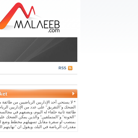
RSS
* لا يستحي أحد الإداريين الرياضيين من طائفة م
الضحك و"التقريق" على عدد من الإداريين الريا
طائفة ثانية حلفاء له اليوم، ويصفهم في مجالسه 
"الخونة" و"المتملقين" والذين يمكن الضحك علي
بمنصب او سفرة مقابل تسهيلهم مخطط وضع ال
مقدرات الرياضة في البلد، ويقول ان "نهايتهم ال