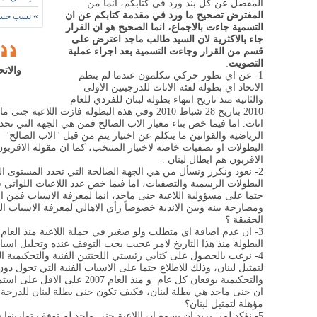
المفصل عن كل بند ورد في كتابكم، انما من
المفترض تصحيح ما ورد في مقدمة كتابكم عن ان
»
نسب حسن أ
التسمية جاءت بالاجماع، انما الصحيح هو ان القرار
جاء بالاكثرية لان السيد طالب ماجد اعترض على
قسم من القرار وجاءت التسمية بعد اجراء عملية
التصويت
:
والاتح
1-
عن اي تطور حركي تتكلمون عندما لم ينظم
الاتحاد اي بطولة لفئة الاناث للدرجيتين الاولى
والثانية منذ تاريخ انتهاء بطولة لبنان للفردي للعام
2010 بتاريخ 28 شباط 2010 وفي هذه البطولة فازت ال
اناث. اما فيما خص بناء معيار الاب الصالح فمن هي الجهة التي تح
الرياضية والقوانين ما يتكلم عن اختيار يتم من قبل "الاب الصالح" ام
البطولات او تصفيات خاصة لاختيار المنتخب، كما ان مقولة الاقربون
الاقربون هم ابطال لبنان .
2-
نعود ونكرر ونسأل من هي الجهة الصالحة التي تحدد المستوى الف
البطولات الرسمية والتصفيات، اما فيما خص عدد اللاعبات اللواتي 
حتما على مسؤولية اللاعبة جنى ماجد، انما لمعرفة الاسباب فمن الاج
ومصارحة بينه وبين الاندية خصوصاً رأي الاهالي لمعرفة الاسباب الحق
الحقيقة ؟
3-
البطولة منذ هذا التاريخ لامر عجيب يجب التوقف عنده وتحليل اسباب
4-
نرغب بالحصول على كتابي رئيستي اللجنتين الفنية والتحكيمية ال
لتمثيل لبنان، وذلك للاطلاع حتما على الاسباب الفنية التي تحول دون 
والتحكيمية يوقعان كل عام و منذ الع
ان جنى ماجد هي بطلة لبنان، فكيف تكون جنى بطلة لبنان للدرجة 
مؤهلة لتمثيل لبنان؟
5-
نؤكد لمن يريد ان يسمع ان اللاعبة جنى ماجد لم توقف تمارينها 