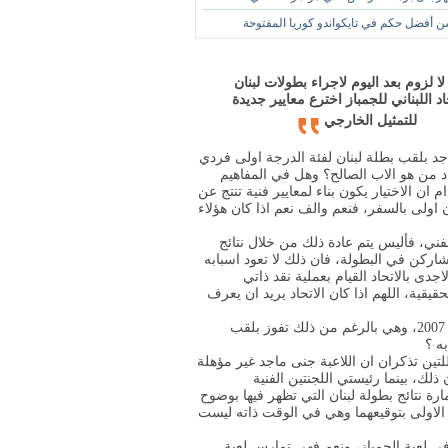
فضل حكم في تايكواندو كوريا المفتوحة
لا لزوم بعد اليوم لاجراء بطولات لبنان
اد اللبناني للجمباز اخترع معايير جديدة
للتمثيل الخارجي
لاعبة جنى ماجد بلقب بطلة لبنان لفئة الدرجة اولى فردي
دد من هو الاب الصالح؟ وهل في المفاهيم
 ان الاختيار يكون بناء لمعايير فنية تنتج عن
 اولى بالسفر، فنعم والف نعم اذا كان هؤلاء
ني، فأليس يتم عادة ذلك من خلال نتائج
شاركن في البطولة، فان ذلك لا تعود اسبابه
دى بالاتحاد القيام بعملية نقد ذاتي
يقية، اللهم اذا كان الاتحاد يريد ان يعرف
ان عدم اضافة اي متطلب ولو صغير في جملة اللاعبة منذ العام 2007، وهي بالرغم من ذلك تفوز بلقب
ه ؟
لتين تذكران ان اللاعبة جنى ماجد غير مؤهلة
ذلك، بينما رئيستي اللجنتين الفنية
ام 2007 على الاقل على استمارة نتائج بطولة لبنان التي تظهر فيها بوضوح
الاولى بتوقيعهما وهي في الوقت ذاته ليست
في لعبة الجمباز، ونعم فهي تمارس لعبة