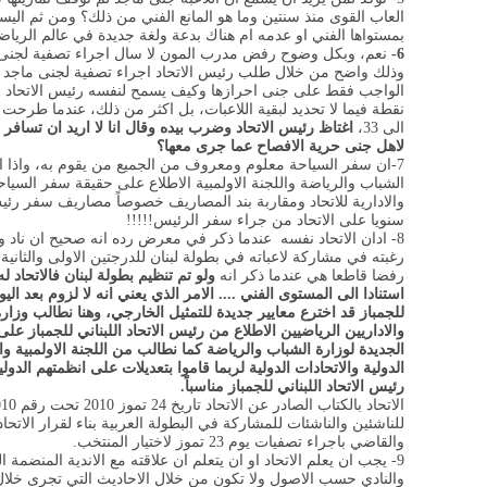
العاب القوى منذ سنتين وما هو المانع الفني من ذلك؟ ومن ثم اليست 
بمستواها الفني او عدمه ام هناك بدعة ولغة جديدة في عالم الرياضة
6-
نعم، وبكل وضوح رفض مدرب المون لا سال اجراء تصفية لجنى م
وذلك واضح من خلال طلب رئيس الاتحاد اجراء تصفية لجنى ماجد ع
نقطة فيما لا تحديد لبقية اللاعبات، بل اكثر من ذلك، عندما طرحت
الى 33،
اغتاظ رئيس الاتحاد وضرب بيده وقال انا لا اريد ان تسافر
لاهل جنى حرية الافصاح عما جرى معها؟
7-
ان سفر السياحة معلوم ومعروف من الجميع من يقوم به، واذا ا
الشباب والرياضة واللجنة الاولمبية الاطلاع على حقيقة سفر السياحة، 
والادارية للاتحاد ومقاربة بند المصاريف خصوصاً مصاريف سفر رئيس 
سنويا على الاتحاد من جراء سفر الرئيس!!!!!
8-
ادان الاتحاد نفسه عندما ذكر في معرض رده انه صحيح ان ناد 
رفضا قاطعا هي عندما ذكر انه
ولو تم تنظيم بطولة لبنان فالاتحاد 
استنادا الى المستوى الفني .... الامر الذي يعني انه لا لزوم بعد اليو
للجمباز قد اخترع معايير جديدة للتمثيل الخارجي، وهنا نطالب وزارة
والاداريين الرياضيين الاطلاع من رئيس الاتحاد اللبناني للجمباز على
الجديدة لوزارة الشباب والرياضة كما نطالب من اللجنة الاولمبية وال
الدولية والاتحادات الدولية لربما قاموا بتعديلات على انظمتهم الدو
رئيس الاتحاد اللبناني للجمباز 
والقاضي باجراء تصفيات يوم 23 تموز لاختيار المنتخب.
9-
يجب ان يعلم الاتحاد او ان يتعلم ان علاقته مع الاندية المنضمة ال
والنادي حسب الاصول ولا تكون من خلال الاحاديث التي تجرى خلال 