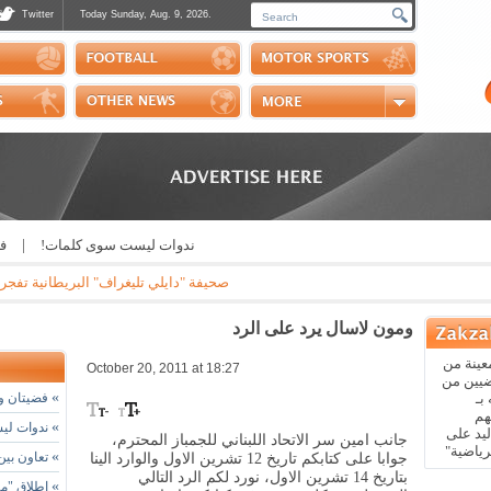
Twitter
Today Sunday, Aug. 9, 2026.
Photos
Sports Channel
Polls
Scores
Handball
Horse Riding
ندوات ليست سوى كلمات!
|
فضيتان 
صحيفة "دايلي تليغراف" البريطانية تفجر فضيحة 
ومون لاسال يرد على الرد
عينة من
October 20, 2011 at 18:27
ضيين من
»
بـ
فضيتان وب
هم
»
ندوات لي
يد على
جانب امين سر الاتحاد اللبناني للجمباز المحترم،
رياضية"
»
تعاون بين ا
جوابا على كتابكم تاريخ 12 تشرين الاول والوارد الينا
بتاريخ 14 تشرين الاول، نورد لكم الرد التالي
»
إطلاق "مه