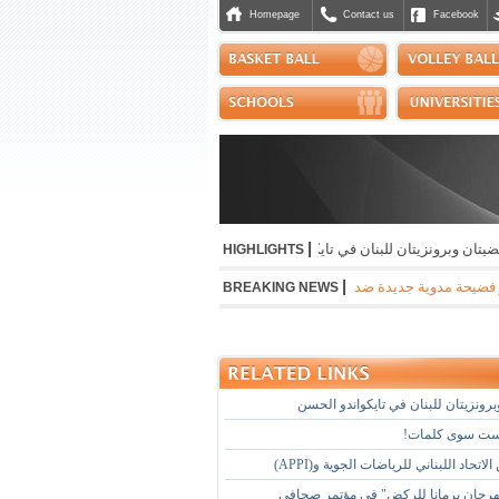
Homepage
Contact us
Facebook
|
وبرونزيتان للبنان في تايكواندو الحسن
HIGHLIGHTS
|
مدوية جديدة ضد رئيس "فيفا" جياني اينفانتينو وتقول ان إمرأة كانت على علاقة به خلال
BREAKING NEWS
رونزيتان للبنان في تايكواندو الحسن
ست سوى كلمات!
لاتحاد اللبناني للرياضات الجوية و(APPI)
رجان برمانا للركض" في مؤتمر صحافي