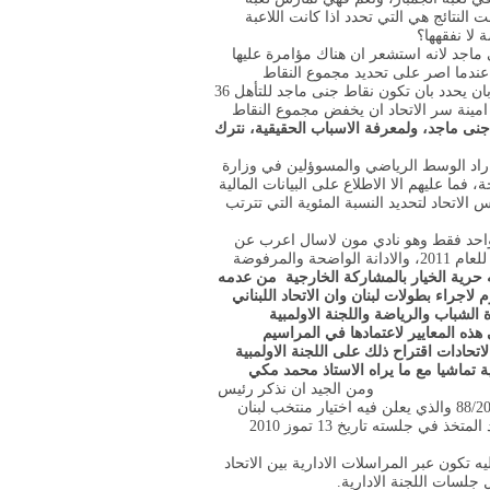
النتائج هي التي تحدد اذا كانت اللاعبة
 لا نفقهها؟
اجد لانه استشعر ان هناك مؤامرة عليها
ندما اصر على تحديد مجموع النقاط
الواجب فقط على جنى احرازها وكيف يسمح لنفسه رئيس الاتحاد بان يحدد بان تكون نقاط جنى ماجد للتأهل 36
 امينة سر الاتحاد ان يخفض مجموع النقاط
 جنى ماجد، ولمعرفة الاسباب الحقيقية، نترك
راد الوسط الرياضي والمسوؤلين في وزارة
فما عليهم الا الاطلاع على البيانات المالية
الاتحاد لتحديد النسبة المئوية التي تترتب
واحد فقط وهو نادي مون لاسال اعرب عن
رغبته في مشاركة لاعباته في بطولة لبنان للدرجتين الاولى والثانية للعام 2011، والادانة الواضحة والمرفوضة
له حرية الخيار بالمشاركة الخارجية من عدمه
م لاجراء بطولات لبنان وان الاتحاد اللبناني
 الشباب والرياضة واللجنة الاولمبية
 هذه المعايير لاعتمادها في المراسيم
اتحادات اقتراح ذلك على اللجنة الاولمبية
لية تماشيا مع ما يراه الاستاذ محمد مكي
مناسباً.
ومن الجيد ان نذكر رئيس
الاتحاد بالكتاب الصادر عن الاتحاد تاريخ 24 تموز 2010 تحت رقم 88/2010 والذي يعلن فيه اختيار منتخب لبنان
للناشئين والناشئات للمشاركة في البطولة العربية بناء لقرار الاتحاد المتخذ في جلسته تاريخ 13 تموز 2010
يه تكون عبر المراسلات الادارية بين الاتحاد
جلسات اللجنة الادارية.