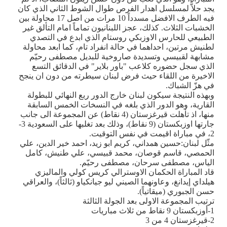
يجد حلاًّ لمسلسل اهدار الفرص طوال الشوط الثاني الذي كان
فيه الطرف الافضل مسدداً 10 مرات من اصل 17 محاولة بين
الخشبات الثلاث. كذلك، عجز اللبنانيون تماماً امام التألق غير
الطبيعي للحارس الاوزبكي روستام الذي ابدع في التصدي
لطنيش مرتين، احداهما في حالة انفراد تام، كما ابعد محاولة
مشابهة لقبيسي وتسديدة صاروخية للبديل مصطفى رحيّم
الذي سجل حضوره كلاعب "باور بلاير" في الدقائق التسع
الاخيرة من اللقاء حيث فرض لبنان سيطرته من دون ان ينجح
في هزّ الشباك.
وبهذه النتيجة سيكون لبنان خارج الدور ربع النهائي للبطولة
القارية، وهو الدور الذي بلغه في النسخات الخمس السابقة
منها، اذ تأهلت قيرغزستان (4 نقاط) عن المجموعة الى جانب
جارتها اوزبكستان (9 نقاط)، وذلك بعد تغلبها على السعودية 3-
2، في مباراة اقيمت في نفس التوقيت.
مثّل لبنان:حسين همداني، كريم ابو زيد، احمد خير الدين، علي
الحمصي، قاسم قوصان، محمد قبيسي، علي طنيش، كامل
الياس، مصطفى سرحان، مصطفى رحيّم.
قاد المباراة الحكمان الاوسترالي كريس كولي والماليزي
هيلداي إيدانغ، وعاونهما الصيني ليو جيانكياو (ثالثاً)، والعراقي
حسن الجبوري (ميقاتياً).
ترتيب المجموعة الاولى بعد الجولة الثالثة
1-أوزبكستان 9 نقاط من ثلاث مباريات
2-قيرغزستان 4 من 3