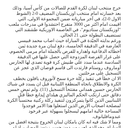
خرج منتخب لبنان لكرة القدم للصالات من كأس آسيا، وذلك
بعد خسارته امام منتخب اوزبكستان المضيف 0-2 (الشوط
الاول 0-2)، في آخر مبارياته ضمن المجموعة الاولى، التي
اقيمت امام اكثر من 3000 متفرج احتشدوا في مدرجات ملعب
"اوزبكستان ستاديوم"، في العاصمة الاوزبكية طشقند التي
تستضيف البطولة حتى 21 الحالي.
ورغم بدايته الجيّدة في المباراة حيث اصاب محمد قبيسي
العارضة في الدقيقة الخامسة، دفع لبنان مرة جديدة ثمن
اخطائه الدفاعية واهداره للفرص بالجملة امام مرمى الخصوم،
على غرار الفرصة المزدوجة التي حصل عليها في الدقيقة
السادسة عندما سدد علي طنيش كرة قوية تصدى لها الحارس
أوماروف روستام فارتدت الى قاسم قوصان الذي عجز عن
التسجيل على مرحلتين.
الا ان خطأ في تنفيذ ركلة حرة سمح لأنوروف يافلون بخطف
الكرة والانطلاق باتجاه المنطقة اللبنانية قبل ان يسدد في شباك
الحارس حسين همداني مفتتحاً التسجيل (11). ولم تمضِ خمس
دقائق حتى ارتكب الحكم الماليزي هيلداي إيدانغ خطأ قتل
اللبنانيين الذين كانوا يتمركزون لتنفيذ ركلة ركنية محتسباً الكرة
لمصلحة اصحاب الارض الذين استغلوا هذا الامر فوجدوا
المساحة خالية امامهم ليسجلوا بسهولة عبر فرخود
عبدومافليانوف.
ومما لا شك فيه انه كان بامكان لبنان الخروج بنتيجة افضل من
المباراة، وهو الذي لعب من دون حسن زيتون المصاب، اذ لم