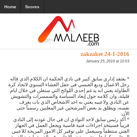
Home
Scores
zakzaket 24-1-2016
January 25, 2016 at 10:03
* يعتقد إداري سابق كبير في نادي الحكمة ان الكلام الذي قاله
رجل الاعمال وديع العبسي في حفل العشاء السنوي لاتحاد كرة
الطاولة يعني انه يدعم إحدى اللوائح التي ستعلن في خلال ايام
قليلة، وان كلامه حول إبعاد السياسة والسمسرات والتشويش
عن النادي ولاعبيه يعني به احد الاشخاص الذي بات يعرف
نفسه، ويطلق يد بعض المرشحين غير المعلنين رسمياً حتى
الأن.
* أكد رئيس سابق لاحد النوادي ان في حال عودته إلى النادي
قريباً فسيتخذ اجراءات فنية قاسية ويجعل العمل في الجهاز
الفني منتظماً وسيعمل على توفير كل الامور المريحة للاعبين
المحليين كما على تغيير بعض الاجانب في الفريق ليعود الفريق