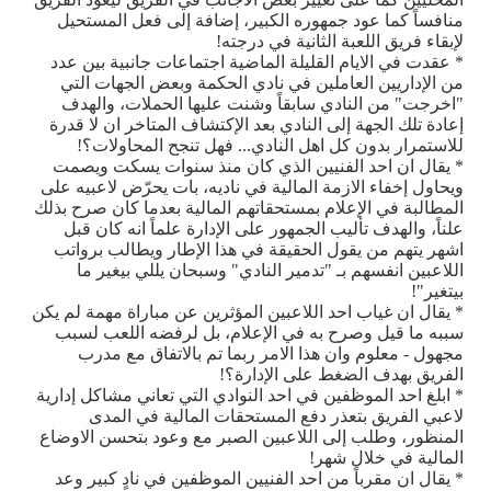
منافساً كما عود جمهوره الكبير، إضافة إلى فعل المستحيل
لإبقاء فريق اللعبة الثانية في درجته!
* عقدت في الايام القليلة الماضية اجتماعات جانبية بين عدد
من الإداريين العاملين في نادي الحكمة وبعض الجهات التي
"اخرجت" من النادي سابقاً وشنت عليها الحملات، والهدف
إعادة تلك الجهة إلى النادي بعد الإكتشاف المتاخر ان لا قدرة
للاستمرار بدون كل اهل النادي... فهل تنجح المحاولات؟!
* يقال ان احد الفنيين الذي كان منذ سنوات يسكت ويصمت
ويحاول إخفاء الازمة المالية في ناديه، بات يحرّض لاعبيه على
المطالبة في الإعلام بمستحقاتهم المالية بعدما كان صرح بذلك
علناً، والهدف تأليب الجمهور على الإدارة علماً انه كان قبل
اشهر يتهم من يقول الحقيقة في هذا الإطار ويطالب برواتب
اللاعبين انفسهم بـ "تدمير النادي" وسبحان يللي بيغير ما
بيتغير"!
* يقال ان غياب احد اللاعبين المؤثرين عن مباراة مهمة لم يكن
سببه ما قيل وصرح به في الإعلام، بل لرفضه اللعب لسبب
مجهول - معلوم وان هذا الامر ربما تم بالاتفاق مع مدرب
الفريق بهدف الضغط على الإدارة؟!
* ابلغ احد الموظفين في احد النوادي التي تعاني مشاكل إدارية
لاعبي الفريق بتعذر دفع المستحقات المالية في المدى
المنظور، وطلب إلى اللاعبين الصبر مع وعود بتحسن الاوضاع
المالية في خلال شهر!
* يقال ان مقرباً من احد الفنيين الموظفين في نادٍ كبير وعد