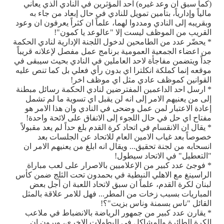
(كما سبق ان وعد غيره) احد المؤثرين في النادي الذي يعاني
مالياً وإدارياً، بتأمين تمويل للنادي في حال إبعاد من جاء به
وبقريبه إلى النادي ومددوا لهما، علماً ان كثراً يعرفون ان وعود
القريب من الموظف ليست إلا "عالوعد يا كمون"!
* يحضّر عدد من الطامحين لدخول اللجنة الإدارية لنادي الحكمة
من اعضاء الجمعية العمومية برنامج عمل مفصل لإعلانه قريباً
جداً ويتضمن مفاجأة لاحد العاملين في النادي بحيث سيبقى في
موقعه إنما كملكة انكلترا اي بدون رأي فعلي بل كما تنص عليه
القوانين كموظف عادي مثل اي موظف اخر!
* ارسل احد الداعمين المفترضين لنادي الحكمة رسائل مبطنة
إلى من يعنيهم الامر إلى انه لن يقبل اي تسوية ما لم تشمل
إعادة الاعتبار لمن عمل وضحى في النادي وان هذا الامر هو
مفتاح اي حل في حال اللجوء إلى الاتفاق على لائحة واحدة!
* يقال ان الانقسام في اتحاد كرة القدم بلغ حداً لم يعد مقبولاً
خصوصاً بعد غياب الامين العام للاتحاد عن الجلسات بعد
انسحابه من لجنة تحقيق... ويقال انه ابلغ من يعنيهم الامر ان
"التعطيل" في الاتحاد سيطول!
* فوجئ عدد كبير من الإعلاميين بالاصرار على لعب مباراة
الراسينغ مع الاهلي النبطية في بحمدون تحت الثلج ضمن كأس
لبنان لكرة القدم، علماً ان سبق لاتحاد اللعبة ان أجل بعض
المباريات بسبب زخات من المطر... فهل للامر علاقة بالمثل
القائل "ناس بسمنة وناس بزيت"؟!
* يقارن عدد كبير من جمهور الرياضة بالانضباط في ملاعب
الكرة الطائرة والمشاكل في البطولات الاخرى، ويرون ان