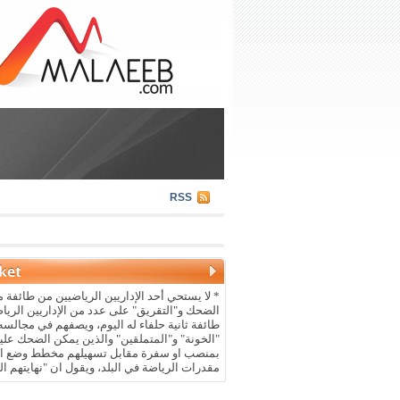
RSS
* لا يستحي أحد الإداريين الرياضيين من طائفة م
الضحك و"التقريق" على عدد من الإداريين الريا
طائفة ثانية حلفاء له اليوم، ويصفهم في مجالسه 
"الخونة" و"المتملقين" والذين يمكن الضحك علي
بمنصب او سفرة مقابل تسهيلهم مخطط وضع ال
مقدرات الرياضة في البلد، ويقول ان "نهايتهم ال