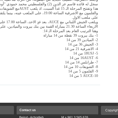
سجل له قائده قاسم عز الدين (2) والفلسطيني محمد حمودي "أوسكي" (2) وابراهيم ديب.
هذا وتفتتح المرحلة الـ 15 غداً السبت، اذ يلعب
AUST
والقلمون مع الاشرفية الساعة 19.00، على الملعب عينه، بينما يلتقي
على ملعب الاول.
ويلعب الجيش اللبناني مع
AUCE
، بعد غ
الاربعاء الساعة 21.30 بمباراة القمة بين بنك بيروت والميادين، على الملعب عينه.
وهنا الترتيب العام بعد المرحلة الـ 14:
1- بنك بيروت 39 نقطة من 14 مباراة
2- الميادين 39 من 14
3- الجيش 36 من 14
4- الاشرفية 21 من 14
5-
USJ
18 من 14
6-
AUST
16 من 14
7- طرابلس 14 من 14
8- الشويفات 10 من 14
9- القلمون 5 من 14
10-
AUCE
5 من 14
Contact us
Copyrigh
Beirut - Achrafieh
M + 961 3 565 676