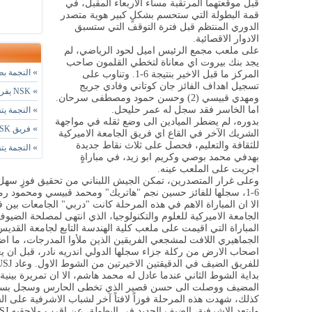
قبل موقعتهما المرتقبة مساء الاربعاء المقبل، في
قمة البطولة التي ستحسم بشكلٍ كبير هوية متصدر
الدوري المنتظم قبل فترة التوقف التي ستسبق
الادوار الاقصائية.
على ملعب مجمع الرئيس اميل لحود الرياضي، لم
يجد بنك بيروت اي معاناة لتخطي القلمون صاحب
»
النجمة بطل ل
المركز ما قبل الاخير بنتيجة 6-1. وتناوب على
تسجيل اهداف الفائز جان كوتاني وفادي جريج
»
NSK يفرض مباراة فاصلة مع النجمة على لقب للفوتسال
ومهدي قبيسي (2) وحسن حمود ومصطفى سرحان.
اما الخاسر فقد سجل له عمر حليحل.
»
النجمة يتقدم NSK في سلسلة نهائي "
بدوره، لم يضطر الميادين الى وضع ثقله في مواجهة
»
فريق NSK يعادل النجمة 1-1 في نهائي "الفوتسال"
الشريك الآخر في القاع اي فريق الجامعة الاميركية
للثقافة والتعليم، فحصل على ثلاث نقاط جديدة
»
النجمة يتقدم NSK في نهائي ا
بهدفي محمد بوصي وكريم ابو زيد، في مباراةٍ
اجريت على الملعب عينه.
وعلى غرار المتصدرين، تمكن الجيش اللبناني من تحقيق فوزٍ سه
6-1، سجلها للفائز حسين نجم "هاتريك" ومحمد قبيسي ومحمود رمضان واحمد عباس، وللخاسر عمر الحلاب.
الا ان المباراة الاهم في هذه المرحلة كانت "دربي" الجامعات ب
الجامعة الاميركية للعلوم والتكنولوجيا، الذي انتهى لمصلحة الضيوف بنت
المباراة التي اقيمت على ملعب كلية الهندسة التابع لجامعة القد
الجماهيري اللافت لمشجعي الفريقين الذين ملأوا المدرجات، ما اضف
اصحاب الارض من ركلة جزاء سجلها الدولي اندريه نادر، قبل ان ي
للفريق الضيف في الدقيقتين الاخيرتين من الشوط الاول. وعاد
USJ
بداية الشوط الثاني عندما عادل له محمد هاشم، الا ان تمريرة بين
المضيف ووصلت الى حسن قصير الذي تخطى الحارس وسجل بسهولة في
كذلك، شهدت هذه المرحلة فوزاً لافتاً آخر لشباب الاشرفية على الشويفات 5-0، على 
وابتعد الاشرفية، الضيف الجديد في البطولة، عن اقرب ملاحقيه
SJ