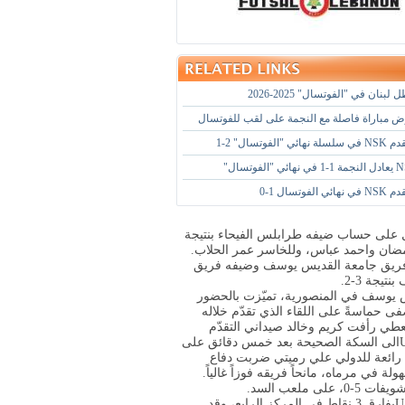
بنان في "الفوتسال" 2025-2026
الفوتسال" 2-1
لفوتسال 1-0
ل على حساب ضيفه طرابلس الفيحاء بنتيجة
ين فريق جامعة القديس يوسف وضيفه فريق
يجة 3-2.
يس يوسف في المنصورية، تميّزت بالحضور
ى حماسةً على اللقاء الذي تقدّم خلاله
عطي رأفت كريم وخالد صيداني التقدّم
الى السكة الصحيحة بعد خمس دقائق على
ية رائعة للدولي علي رميتي ضربت دفاع
 مرماه، مانحاً فريقه فوزاً غالياً.
ملعب السد.
U
بفارق 3 نقاط في المركز الرابع، وقد