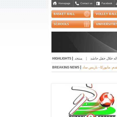
Homepage
Contact us
Facebook
|
 خلال حفل حاشد
|
منتخب التايكواندو إلى "بطولة الحسن" الاردنية
|
صدور إفادة إ
HIGHLIGHTS
|
-1 * جوفنتوس - تشيلسي 1-0 * مانشستر سيتي - نجوم الدوري الكوري 3-1 * ميلان - انتر 1-1
BREAKING NEWS