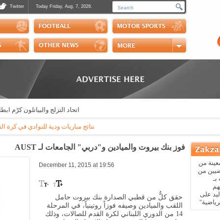
Twitter
Today Friday, Aug. 7, 2026.
Photos
Sports Channel
Polls
Scores
Handball
Horse Riding
اتحاد التزلج والبياتلون كرّم ابطاله
نتائج مباريات ودية للنوادي في كرة القدم: مايوركا - باريس سان جيرمان 3-0 * ريال بيتيس - ارسنال 3-1 * نابولي - اوساسونا 2
فوز بنك بيروت والميادين و"دربي" الجامعات لـ AUST
عينة من
December 11, 2015 at 19:56
ضيين من
بـ
هم
يد على
حقق كلٌّ من قطبي الصدارة بنك بيروت حامل
رياضية"
اللقب والميادين وصيفه فوزاً روتينياً، في المرحلة
14 من الدوري اللبناني لكرة القدم للصالات، وذلك