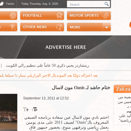
Twitter
Today Thursday, Aug. 6, 2026.
Photos
Sports Channel
Polls
Scores
Handball
Horse Riding
ريتشاردز يحيي ذكرى 50 عاماً على تنظيم رالي الكويت
|
الاتحا
بعد اعتزاله دوليًا بعد المونديال الاخير البرازيلي نيمار دا سيلفا يلمح إلى
ختام حاشد لـ Oasis مون لاسال
عينة من
September 13, 2011 at 12:52
ضيين من
بـ
هم
يد على
اختتم نادي مون لاسال عين سعادة برنامجه الصيفي
رياضية"
المعروف بالـ
"Oasis"
لصيف 2011 على مدى يومين
بحفل رياضي وترفيهي منوع، بحضور جمهور فاق