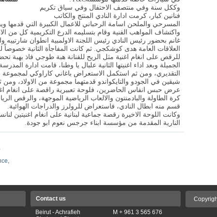
وككل سنة وفي منتصف الاحتفال وفي سياق تكريم
فنانين كبار، كرمت ادارة النادي المنتج والكاتب
المسرحي والملحن اسامة الرحباني للاعمال الكبيرة التي قدمها وي
واكتشاف المواهب الفنية وقام بتسليمه الدرع التكريمية كل من 
غانم بحضور رئيس النادي رئيس اللجنة الاولمبية انطوان شارتييه 
العلاقات العامة هدى كوشكجي. ثم كانت المفاجأة الثانية خصوصاً 
للرقص على انغام اغنية مثل الريح للفنانة هبة طوجي فاذ بهبة تحضر
الجميلة وبعد اداء اغنيتها الثانية علبال يا وطنا، قامت ادارة المدر
التقديري، ومن ثم استكمل الاستعراض باغاني كاراوكي لمجموعة من 
شيقين في الجودو والتايكواندو قدمتهما مجموعة من الاولاد، ومن ثم
عرض حبس انفاس الحاضرين، فلوحة تعبيرية راقصة على انغام اغن
كرة الطاولة والبادمنتون والالعاب الرياضية الموجهة، والرقص الريا
قسم منه ابطال النادي، فاستعراض للرولرز والدراجات الهوائية
.
وكانت اللوحة الاخيرة رقصة جماعية لبنانية على انغام اغنيتين لن
النارية المقدمة من مؤسسة ابناء جرجس نعوم ابو جودة
.
,
nce
,
Contact us
Copyrigh
Beirut - Achrafieh
M + 961 3 565 676