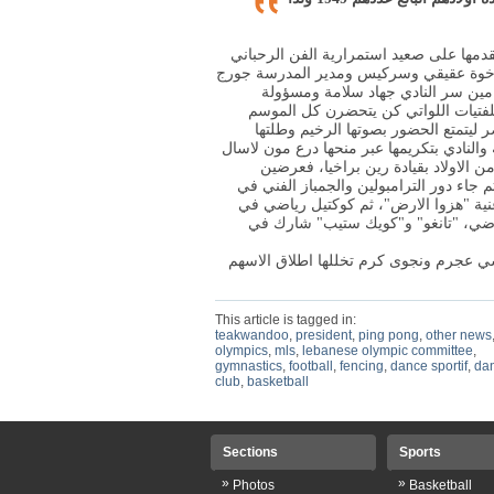
قدمها على صعيد استمرارية الفن الرحباني
الاخوة عقيقي وسركيس ومدير المدرسة جورج
وامين سر النادي جهاد سلامة ومسؤولة
للفتيات اللواتي كن يتحضرن كل الموسم
 ليتمتع الحضور بصوتها الرخيم وطلتها
سة والنادي بتكريمها عبر منحها درع مون لاسال
الاولاد بقيادة رين براخيا، فعرضين
 جاء دور الترامبولين والجمباز الفني في
ية "هزوا الارض"، ثم كوكتيل رياضي في
ضي، "تانغو
"
و"كويك ستيب" شارك في
انسي عجرم ونجوى كرم تخللها اطلاق الاسهم
This article is tagged in:
teakwandoo
,
president
,
ping pong
,
other news
olympics
,
mls
,
lebanese olympic committee
,
gymnastics
,
football
,
fencing
,
dance sportif
,
da
club
,
basketball
Sections
Sports
»
»
Photos
Basketball