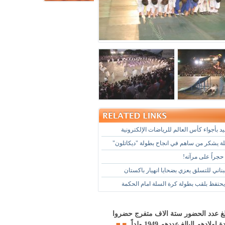
د بأجواء كأس العالم للرياضات الإلكترونية
لة يشكر من ساهم في انجاح بطولة "ديكاتلون"
حجراً على مرآته!
لبناني للتسلق يعزي بضحايا انهيار باكستان
حتفظ بلقب بطولة كرة السلة امام الحكمة
غ عدد الحضور ستة الاف متفرج حضروا
ولادهم البالغ عددهم 1949 ولداً