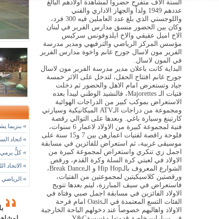
الستة آلاف متفرج حضروا لمشاهدة اولادهم البالغ
عددهم 1949 ولداً والجهاز الاداري والفني
واللوجستي الذي بلغ عدد العاملين فيه 300 فرد،
وكان بين الحضور منسق مدارس الفرير في لبنان
الاخ اميل عقيقي والاخ ايلدوفونس سركيس
مؤسس المركز الرياضي والترفيهي ومدير مدرسة
الفرير مون لاسال جورج غانم واخوة مدارس الفرير
في المون لاسال
.
البداية كانت باعلان مدير مدرسة الفرير مون لاسال
جورج غانم افتتاح الحفل، لتدخل على الاثر خمسة
جياد وتستعرض امام الاهل والحضور ثم دخلت
فتيات الـ
Majorettes
، فالنشيد الوطني ليبدأ بعده
الاستعراض بموكب كبير من الدراجات الهوائية
ومجموعة من دراجات الـ
ATV
الميكانيكية وسيارتي
كارتينغ وسيارة باغي. وبعدها على التوالي رقصة
»
بنزيما يشي
فنية لمجموعة كبيرة من الاولاد لاعمار 6 سنوات،
فلوحة راقصة لفتيات اعمارهن بين 7 و15 سنة على
»
اتحاد الس
موسيقى غربية، ثم استعراض للفائزين في مسابقة
اجمل زي تنكري واستعراض لمجموعة كبيرة من
»
كلٌّ يرمي 
الاولاد في لعبتي كرة السلة وكرة القدم، ورقص
»
الاتحاد ال
الشوارع المعروف بالـ
Hip Hop
و الـ
Break Dance
،
ورقصتين كلاسيكيتين لمجموعتين من الفتيات،
»
الرياضي ي
فاستعراض في سيف المبارزة، ليتم بعدها تتويج
الاولاد الفائزين في مسابقة اجمل صبي وفتاة في
الفئات التسع المعتمدة في الـ
Oasis
امام فرحة
بل
الاولاد واهاليهم خصوصاً عند دخولهم الباحة الخارجية
في سيارات خاصة قدمتها مؤسسة
Y&C.
لمشاهدة ا