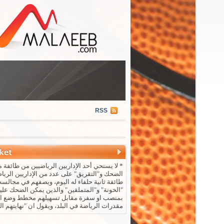
RSS
* لا يستحي أحد الإداريين الرياضيين من طائفة م
الضحك و"التقريق" على عدد من الإداريين الريا
طائفة ثانية حلفاء له اليوم، ويصفهم في مجالسه 
"الخونة" و"المتملقين" والذين يمكن الضحك علي
بمنصب او سفرة مقابل تسهيلهم مخطط وضع ال
مقدرات الرياضة في البلد، ويقول ان "نهايتهم ال