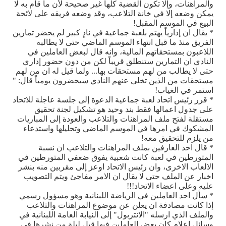
والمراهنات، وإلا تكون القضية كلها غير صحيحة لأن ما قام به لا
يمكن وضعه إلا في خانة التلاعب، وقد وضعه فريقه على لائحة
البيع في الموسم المقبل!
* يقال ان إدارياً يهتم بلعبة جماعية في نادٍ كبير لم يحضر تمارين
الفريق منذ ما قبل انتهاء الموسم الماضي حتى لا يطالبه
اللاعبون بمستحقاتهم المالية، وانه قال لبعض العاملين في
النادي ان التمارين ستنطلق قريباً لكن من دون حضور إداري
حتى لا يطالب من لهم مستحقات بها... ولما قيل له ان من لهم
مستحقات من الذين تخلى عنهم النادي سيحضرون يومياً قال: "
استمر في الغياب!
* قرر رئيس اتحاد لعبة جماعية الدعوة إلى جلسة عاجلة للاتحاد
على جدول اعمالها فقط بند وحيد هو تشكيل لجنة تحقيق
مستقلة لفتح ملف المراهنات والتلاعب والعودة إلى المباريات
المشكوك في امرها في الموسم الماضي وتحليلها واستدعاء
من يلزم للتحقيق معه!
* قال احد العارفين بملف المراهنات والتلاعب ان نسبة
المتورطين في لعبة كانت شعبية يفوق ضعفي المتورطين في
الالعاب الاخرى، وان رئيس الاتحاد اوعز إلى مقربين منه بنشر
اخبار عن الملف حتى لا يقال ان الامر مفاجئ ويتم التصويب
عليه وعلى اعضاء الاتحاد!!!
* سأل احد العاملين في الرياضة اللبنانية وهو مسؤول رسمي
إذا كانت مصادفة ان يعلن عن موضوع المراهنات والتلاعب
والملف الذي ارسله "الانتربول" إلى النيابة العامة اللبنانية في
وسائل إعلام كان بعض العاملين فيها قبل ليلة من نشرها في