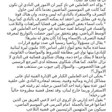
* يؤكد احد العاملين في نادٍ كبير ان الامور في النادي لن تكون
كما كانت في الموسمين الماضيين بعدما تأكد لمن حاول
التصرف والاستفراد بالنادي انه ليس وحده، وان هناك قوة
وازنة في مقابل من اعتقد انه يمكنه التصرف بالنادي كما يريد!
* باتت اسماء بعض المتورطين في قضايا المراهنات والتلاعب
والفساد في اوساط لعبة جماعية في حوزة احد العاملين في
الوسط الرياضي، وهو يتحقق من أمور حصلت بالتواريخ لمعرفة
كيفية التصرف بالاسماء وما إذا كان يحق له نشرها!
* يقال ان مسؤولاً رياضياً رسمياً في صدد توقيع قرارات
مساعدة مالية بنحو لنوادٍ (على اساس 100 مليون ليرة لبنانية
للنادي) بينها نوادٍ غير مطابقة للشروط والمواصفات القانونية،
وأحدها لا يملك براءة ذمة، وهناك شكاوى قضائية في النادي لا
تزال عالقة، كما هناك شكاوى مسجلة لدى المرجع الرسمي
في هذا الخصوص... والسؤال إلى جيوب من ستذهب هذه
الاموال؟!
* يحكى ان احد العاملين الكبار في الإدارة الفنية لنادٍ عانى
مشاكل إدارية ومالية وفنية، يستعد لمغادرة النادي على خلفية
امور عدة بينها رغبة احد الداعمين برحيله، ثم رغبته في
الاستقرار وربما خارج لبنان، وقد تعجل قضية مطروحة حالياً
في رحيله!
* يقول احد إداريي نادٍ كروي ان احد لاعبي الفريق من الذين
اضاعوا فرصاً بالجملة امام المرمى في الموسم الماضي،
سيكون من المتهمين الرئيسيين في قضية التلاعب