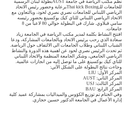
نظم مكتب الرياضة في جامعة
AUST
بطولة لبنان الرسمية
للجامعات للـ
Thai kick Boxing
برعاية وحضور رئيس الاتحاد
الرياضي اللبناني للجامعات نصري نصري لحود، وبالتعاون مع
الاتحاد الرياضي اللبناني للتاي كيك بوكسينغ بحضور رئيسه
سامي قبلاوي. شارك في البطولة حوالي 80 لاعباً من 8
جامعات.
افتتح النشاط بكلمة لمدير مكتب الرياضة في الجامعة زياد
سعادة الذي رحب برئيس الاتحاد وبالجامعات المشاركة، ودعا
الشباب اللبناني وطلاب الجامعات الى الالتفاف حول الرياضة.
ثم تحدث الرئيس نصري لحود عن اهمية هذه الدورة والنشاط
الرياضي الجامعي، وشكر الجامعة المنظمة والاتحاد اللبناني
للتاي كيك بوكسينغ على ما توصل إليه من انجازات عالمية.
وجاءت نتائج البطولة على الشكل الآتي:
المركز الأول:
LIU
المركز الثاني:
AUST
المركز الثالث:
USJ
المركز الرابع:
BAU
وفي الختام تم توزيع الكؤوس والميداليات بمشاركة عميد كلية
إدارة الأعمال في الجامعة الدكتور حسين حجازي.