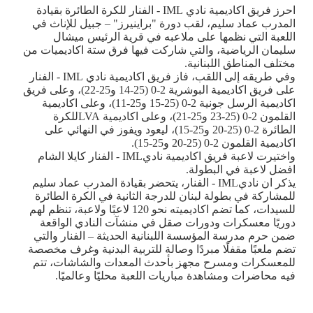
احرز فريق اكاديمية نادي
IML
- الفنار للكرة الطائرة بقيادة
المدرب عماد سليم، لقب دورة "براينيرز" – جبيل للإناث في
اللعبة التي نظمها على ملاعبه في قرية الرئيس ميشال
سليمان الرياضية، والتي شاركت فيها فرق ستة اكاديميات من
مختلف المناطق اللبنانية.
وفي طريقه إلى اللقب، فاز فريق اكاديمية نادي
IML
- الفنار
على فريق اكاديمية البوشرية 2-0 (25-14 و25-22)، وعلى فريق
اكاديمية الرسل جونية 2-0 (25-15 و25-11)، وعلى اكاديمية
القلمون 2-0 (25-23 و25-21)، وعلى اكاديمية
LVA
للكرة
الطائرة 2-0 (25-20 و25-15)، ليعود ويفوز في النهائي على
اكاديمية القلمون 2-0 (25-20 و25-15).
واختيرت لاعبة فريق اكاديمية نادي
IML
- الفنار كايلا الشام
افضل لاعبة في البطولة.
يذكر ان نادي
IML
- الفنار، يتحضر بقيادة المدرب عماد سليم
للمشاركة في بطولة لبنان للدرجة الثانية في الكرة الطائرة
للسيدات، كما تضم اكاديميته نحو 120 لاعبًا ولاعبة، تنظم لهم
دوريًا معسكرات ودورات صقل في منشآت النادي الواقعة
ضمن حرم مدرسة المؤسسة اللبنانية الحديثة – الفنار والتي
تضم ملعبًا مقفلًا مبردًا وصالة للتربية البدنية وغرف مخصصة
للمعسكرات ومسرح مجهز بأحدث المعدات والشاشات، تتم
فيه محاضرات ومشاهدة مباريات اللعبة محليًا وعالميًا.