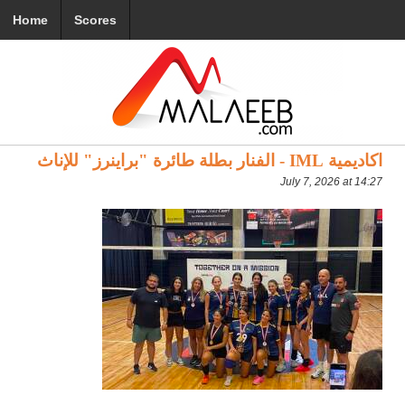
Home
Scores
اكاديمية IML - الفنار بطلة طائرة "براينرز" للإناث
July 7, 2026 at 14:27