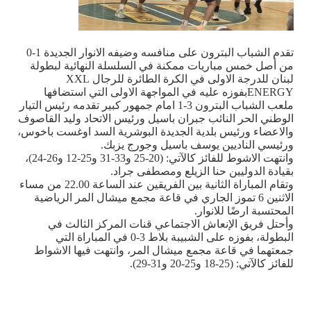
تقدم الشباب البترون على منافسه وضيفه الانوار الجديدة 1-0
من أصل خمس مباريات ممكنة في السلسلة النهائية لبطولة
لبنان للدرجة الاولى في الكرة الطائرة للرجال
XXL
ENERGY
بفوزه عليه في المواجهة الاولى التي استضافها
ملعب الشباب البترون 3-1 امام جمهور كبير تقدمه رئيس التيار
الوطني الحر النائب جبران باسيل ورئيس الاتحاد وليد القاصوف
والاعضاء ورئيس بلدية الجديدة البوشرية السد اوغست باخوس،
ورئيسي الناديين يوسف باسيل وجورج يزبك.
وانتهت الاشوط للفائز كالآتي: (20-25 و33-31 و25-12 و26-24)،
بقيادة الدوليين حنا الزيلع ومصطفى جراد.
وتقام المباراة الثانية بين الفريقين عند الساعة 22.00 من مساء
الاثنين 6 تموز الجاري في قاعة مجمع ميشال المر الرياضية
المحتسبة ارضًا للانوار.
وأحتل فريق الإنعاش الاجتماعي قنات المركز الثالث في
البطولة، بفوزه على الشبيبة بلاط 3-0 في المباراة التي
جمعتهما في قاعة مجمع ميشال المر، وانتهت فيها الاشواط
للفائز كالآتي: (25-18 و25-20 و31-29).