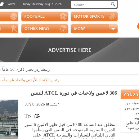
Twitter
Today Thursday, Aug. 6, 2026.
Photos
Sports Channel
Polls
Scores
Handball
Horse Riding
ريتشاردز يحيي ذكرى 50 عاماً على تنظيم رالي الكويت
رئيس الاتحاد الأردني واتحاد غرب آسيا لكرة القدم قيادة الام
306 لاعبين ولاعبات في دورة ATCL للتنس
عينة من
July 6, 2026 at 11:17
ضيين من
بـ
هم
يد على
تنطلق عند الساعة 10.00من قبل ظهر الاثنين 6 تموز
رياضية"
الدورة السنوية المفتوحة في التنس التي ينظّمها
النادي اللبناني للسيارات والسياحة
ATCL
على