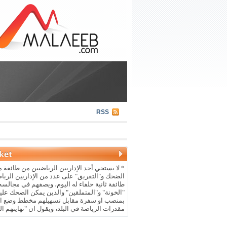
RSS
* لا يستحي أحد الإداريين الرياضيين من طائفة م
الضحك و"التقريق" على عدد من الإداريين الريا
طائفة ثانية حلفاء له اليوم، ويصفهم في مجالسه 
"الخونة" و"المتملقين" والذين يمكن الضحك علي
بمنصب او سفرة مقابل تسهيلهم مخطط وضع ال
مقدرات الرياضة في البلد، ويقول ان "نهايتهم ال