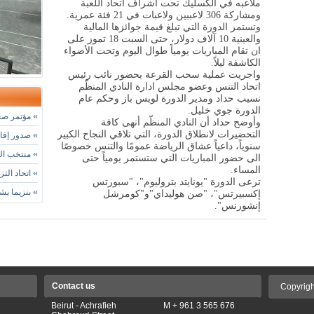
ملاعبه في الكسليك تحت اشراف اتحاد اللعبة
ومشاركة 306 لاعببين ولاعبات في 21 فئة عمرية.
وتستمر الدورة التي تبلغ قيمة جوائزها المالية
والعينية 10 آلاف دولار، حتى السبت 18 تموز على
ان تقام المباريات يومياً طوال اليوم وتحت الأضواء
الكاشفة ليلاً.
واجريت عملية سحب القرعة بحضور نائب رئيس
اتحاد التنس وعضو مجلس ادارة النادي المنظّم
نسيب حداد ومدير الدورة لويس باز وحكم عام
الدورة جوي خليل.
»
مؤتمر صحا
وأوضح حداد أن النادي المنظّم أنهى كافة
التحضيرات لانطلاق الدورة، التي تلاقي النجاح الكبير
»
صدور إفادة
سنوياً، داعياً عشاق الرياضة عمومًا والتنس خصوصًا
»
منتخب التا
الى حضور المباريات التي ستستمر يومياً حتى
المساء
.
»
اتحاد التز
ترعى الدورة "يونايتد بتروليوم"، "سبورتس
»
بنزيما يشي
إكسبيرتس"، "صن هوليداي"و"كومرشل
إنشورنس
"
.
Contact us
Copyrigh
Beirut - Achrafieh
M + 961 3 565 676