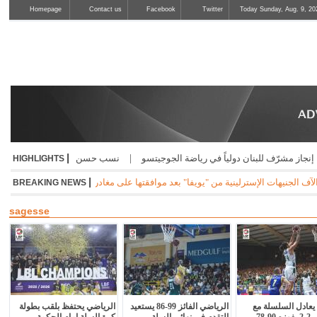
Homepage
Contact us
Facebook
Twitter
Today Sunday, Aug. 9, 20
|
 للبنان دولياً في رياضة الجوجيتسو
|
نسب حسن أفضل حكم في تايكواندو كوريا ا
HIGHLIGHTS
|
لإسترلينية من "يويفا" بعد موافقتها على مغادرته على خلفية العلاقة المزعومة مع إينفا
BREAKING NEWS
sagesse
يعادل السلسلة مع
الرياضي الفائز 99-86 يستعيد
الرياضي يحتفظ بلقب بطولة