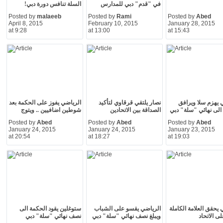
في "قدم" دبي للمدارس
السلة تنافس دورة دبي!
Posted by
malaeeb
Posted by
Rami
Posted by
Abed
April 8, 2015
February 10, 2015
January 28, 2015
at 9:28
at 13:00
at 15:43
 يهزم سلا ويرافق
نصار يلتقي قرقاوي لتأكيد
الرياضي يفوز على الحكمة بعد
الى نهائي "سلة" دبي
الصداقة بين الاتحادين
شوطين اضافيين .. ويتوج
Posted by
Abed
Posted by
Abed
Posted by
Abed
January 24, 2015
January 24, 2015
January 23, 2015
at 20:54
at 18:27
at 19:03
 يحقق العلامة الكاملة
الرياضي يقسو على الشباب
ستوغلين يقود الحكمة الى
ى الاتحاد
ويبلغ نصف نهائي "سلة" دبي
نصف نهائي "سلة" دبي