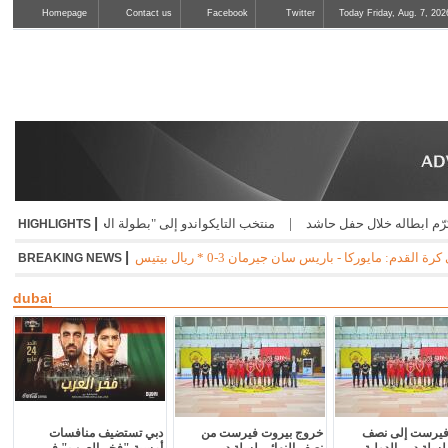
Homepage
Contact us
Facebook
Twitter
Today Friday, Aug. 7, 202
|
لال حفل حاشد
|
منتخب التايكواندو إلى "بطولة الحسن" الاردنية
|
صدور إفادة إدا
HIGHLIGHTS
|
جوفنتوس - تشيلسي 1-0 * مانشستر سيتي - نجوم الدوري الكوري 3-1 * ميلان - انتر 1-1
BREAKING NEWS
dubai
فيرست إلى نصف
خروج بيروت فيرست من
دبي تستضيف منافسات