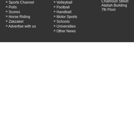
Chahrouri Street
»
»
Sports Channel
Volleyball
Atallah Building
»
»
Polls
Football
7th Floor
»
»
Scores
Handball
»
»
Horse Riding
Motor Sports
»
»
Zakzaket
Schools
»
»
Advertise with us
Universities
»
Other News