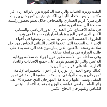
التقت وزيرة الشباب والرياضة الدكتورة نورا بايراقداريان في
مكتبها، رئيس الاتحاد اللبناني للكباش رئيس "مهرجان بيروت
الرياضي" كريم العنداري والصحافي جلال بعينو بحضور رئيسة
مصلحة الرياضة اندريه نصّور
.
في بداية الاجتماع، ثمّن العنداري الدور الرياضي والشبابي
الكبير الذي تقوم الوزيرة بايراقداريان خصوصًا في هذه
الظروف العصيبة التي يمر بها لبنان، ثم وضعها في أجواء
الإجراءات الصحية التي اتخذها الاتحاد اللبناني للكباش من اجل
سلامة وصحة اللاعبين الذين يمارسون هذه الرياضة بناء على
طلب الوزارة في مراسلة سابقة
.
وفي مداخلة من الانسة نصّور حول اجراءات سلامة ووقاية
اللاعبين والتي تمّ تعميم بنودها على جميع الاتحادات واللجان
الادارية بناء على قرار من الوزيرة
.
كذلك وضع العنداري الوزيرة في اجواء التحضيرات لإقامة
"مهرجان بيروت الرياضي" بنسخته السنوية الرابعة في تموز
المقبل وتمنى عليها رعاية هذا المهرجان الذي حضره 70 الف
زائر العام الماضي فوافقت الوزيرة متمنية للاتحاد اللبناني
للكباش وللمهرجان النجاح الكبير.